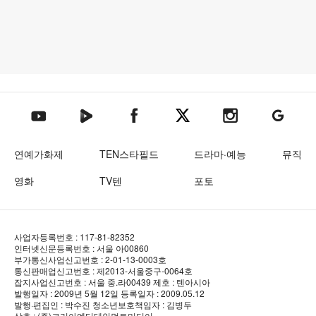
텐아시아 네이버TV
텐아시아 페이스북
텐아시아 엑스
텐아시아 인스타그램
텐아시아
텐아시아 유튜브
연예가화제
TEN스타필드
드라마·예능
뮤직
영화
TV텐
포토
사업자등록번호 : 117-81-82352
인터넷신문등록번호 : 서울 아00860
부가통신사업신고번호 : 2-01-13-0003호
통신판매업신고번호 : 제2013-서울중구-0064호
잡지사업신고번호 : 서울 중.라00439
제호 : 텐아시아
발행일자 : 2009년 5월 12일
등록일자 : 2009.05.12
발행·편집인 : 박수진
청소년보호책임자 : 김병두
상호 : (주)코리아엔터테인먼트미디어