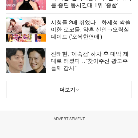
블·종편 동시간대 1위 [종합]
시청률 2배 뛰었다…화제성 싹쓸
이한 로코물, 약혼 선언→오락실
데이트 ('오싹한연애')
진태현, '이숙캠' 하차 후 대박 제
대로 터졌다…"찾아주신 광고주
들께 감사"
더보기
ADVERTISEMENT