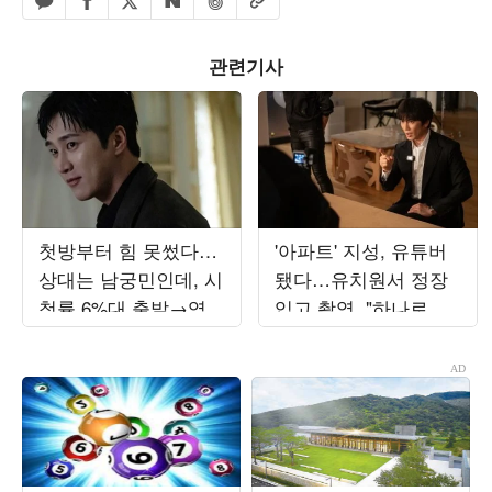
페이스북 공유하기
밴드 공유하기
카카오톡 공유하기
엑스 공유하기
URL복사
네이버 공유하기
관련기사
첫방부터 힘 못썼다…
'아파트' 지성, 유튜버
상대는 남궁민인데, 시
됐다…유치원서 정장
청률 6%대 출발→역공
입고 촬영, "하나로 뭉
시작 ('재벌X형사2')
쳐"