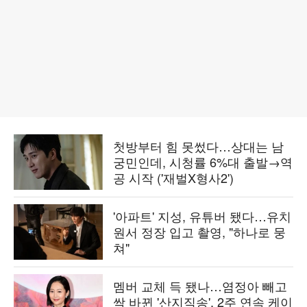
첫방부터 힘 못썼다…상대는 남
궁민인데, 시청률 6%대 출발→역
공 시작 ('재벌X형사2')
'아파트' 지성, 유튜버 됐다…유치
원서 정장 입고 촬영, "하나로 뭉
쳐"
멤버 교체 득 됐나…염정아 빼고
싹 바뀐 '산지직송', 2주 연속 케이