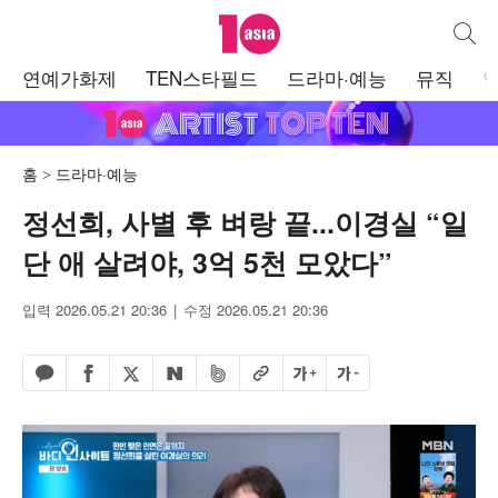
텐아시아
통합검
주
연예가화제
TEN스타필드
드라마·예능
뮤직
메
뉴
홈
드라마·예능
정선희, 사별 후 벼랑 끝...이경실 “일
단 애 살려야, 3억 5천 모았다”
입력 2026.05.21 20:36
수정 2026.05.21 20:36
페이스북 공유하기
밴드 공유하기
카카오톡 공유하기
엑스 공유하기
URL복사
글자 크게
글자 작게
네이버 공유하기