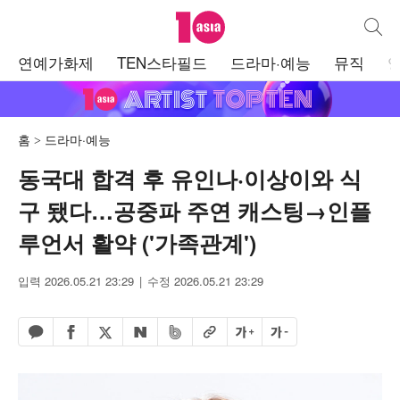
텐아시아
통합검
주
연예가화제
TEN스타필드
드라마·예능
뮤직
메
뉴
홈
드라마·예능
동국대 합격 후 유인나·이상이와 식
구 됐다…공중파 주연 캐스팅→인플
루언서 활약 ('가족관계')
입력 2026.05.21 23:29
수정 2026.05.21 23:29
페이스북 공유하기
밴드 공유하기
카카오톡 공유하기
엑스 공유하기
URL복사
글자 크게
글자 작게
네이버 공유하기