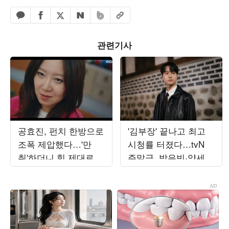
페이스북 공유하기
밴드 공유하기
카카오톡 공유하기
엑스 공유하기
URL복사
네이버 공유하기
관련기사
공효진, 펀치 한방으로
'김부장' 끝나고 최고
조폭 제압했다…'만
시청률 터졌다…tvN
취'하더니 힘 제대로
주말극, 박은빈·양세종
발휘하네 ('유부녀')[중
·옹성우 삼각관계 ('오
합]
싹한')