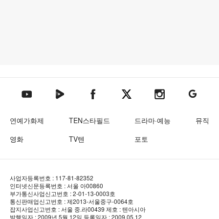
텐아시아 네이버TV
텐아시아 페이스북
텐아시아 엑스
텐아시아 인스타그램
텐아시아
텐아시아 유튜브
연예가화제
TEN스타필드
드라마·예능
뮤직
영화
TV텐
포토
사업자등록번호 : 117-81-82352
인터넷신문등록번호 : 서울 아00860
부가통신사업신고번호 : 2-01-13-0003호
통신판매업신고번호 : 제2013-서울중구-0064호
잡지사업신고번호 : 서울 중.라00439
제호 : 텐아시아
발행일자 : 2009년 5월 12일
등록일자 : 2009.05.12