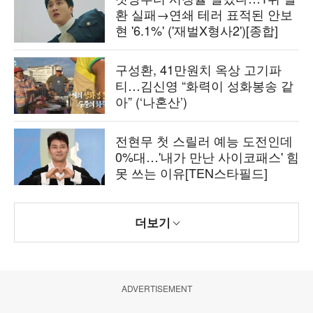
환 실패→연쇄 테러 표적된 안보
현 '6.1%' ('재벌X형사2')[종합]
구성환, 41만원치 옥상 고기파
티…김신영 “화력이 성화봉송 같
아” (‘나혼산’)
전현무 첫 스릴러 예능 도전인데
0%대…'내가 만난 사이코패스' 힘
못 쓰는 이유[TEN스타필드]
더보기
ADVERTISEMENT