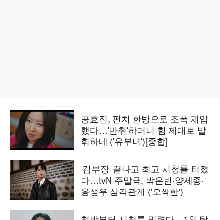
공효진, 펀치 한방으로 조폭 제압
했다…'만취'하더니 힘 제대로 발
휘하네 ('유부녀')[중합]
'김부장' 끝나고 최고 시청률 터졌
다…tvN 주말극, 박은빈·양세종·
옹성우 삼각관계 ('오싹한')
첫방부터 시청률 밀렸다…1위 탈