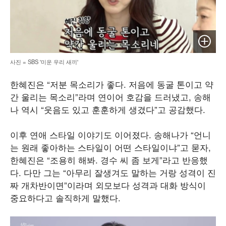
이미지 
사진 = SBS '미운 우리 새끼'
한혜진은 “저분 목소리가 좋다. 저음에 동굴 톤이고 약
간 울리는 목소리”라며 연이어 호감을 드러냈고, 송해
나 역시 “웃음도 있고 훈훈하게 생겼다”고 공감했다.
이후 연애 스타일 이야기도 이어졌다. 송해나가 “언니
는 원래 좋아하는 스타일이 어떤 스타일이냐”고 묻자,
한혜진은 “조용히 해봐. 경수 씨 좀 보게”라고 반응했
다. 다만 그는 “아무리 잘생겨도 말하는 거랑 성격이 진
짜 개차반이면”이라며 외모보다 성격과 대화 방식이
중요하다고 솔직하게 말했다.