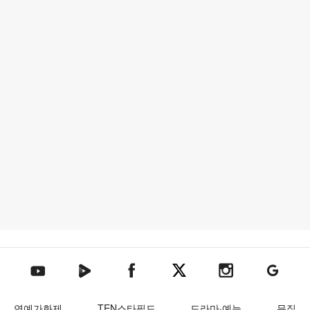
텐아시아 네이버TV
텐아시아 페이스북
텐아시아 엑스
텐아시아 인스타그램
텐아시아
텐아시아 유튜브
연예가화제
TEN스타필드
드라마·예능
뮤직