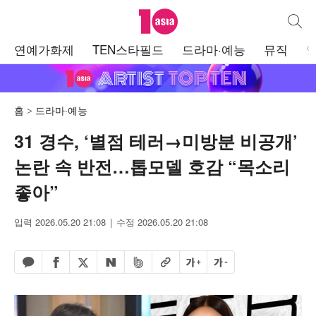
텐아시아
통합검
주
연예가화제
TEN스타필드
드라마·예능
뮤직
메
뉴
홈
드라마·예능
31 경수, ‘별점 테러→미방분 비공개’
논란 속 반전…톱모델 호감 “목소리
좋아”
입력 2026.05.20 21:08
수정 2026.05.20 21:08
페이스북 공유하기
밴드 공유하기
카카오톡 공유하기
엑스 공유하기
URL복사
글자 크게
글자 작게
네이버 공유하기