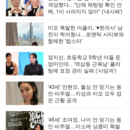
격당했다…"단체 채팅방 확인 안
해, 1이 사라지지 않아" ('내사패')
미모 폭발한 아옳이, '♥한의사' 남
친이 찍어줬나…로맨틱 시티뷰와
함께한 '럽스타'
정지선, 초등학교 5학년 아들 둔
엄마인데…'역삼동 근육남' 플러
팅에 표정 관리 실패 ('사당귀')
'43세' 안현모, 돌싱 안 믿기는 동
안 비주얼…지성과 미모 모두 잡
은 근황 공개
'45세' 조여정, 나이 안 믿기는 동
안 비주얼…미소에 상큼미 폭발