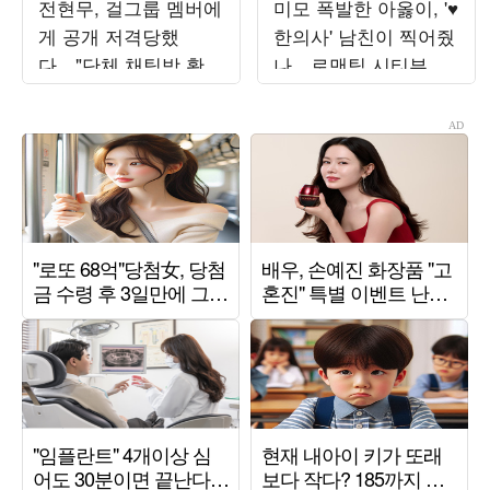
전현무, 걸그룹 멤버에
미모 폭발한 아옳이, '♥
게 공개 저격당했
한의사' 남친이 찍어줬
다…"단체 채팅방 확인
나…로맨틱 시티뷰와
안 해, 1이 사라지지 않
함께한 '럽스타'
아" ('내사패')