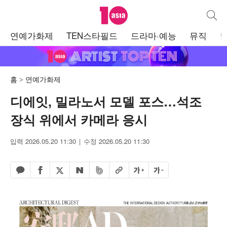
텐아시아
통합검
주
연예가화제
TEN스타필드
드라마·예능
뮤직
메
뉴
홈
연예가화제
디에잇, 밀라노서 모델 포스…석조
장식 위에서 카메라 응시
입력 2026.05.20 11:30
수정 2026.05.20 11:30
페이스북 공유하기
밴드 공유하기
카카오톡 공유하기
엑스 공유하기
URL복사
글자 크게
글자 작게
네이버 공유하기