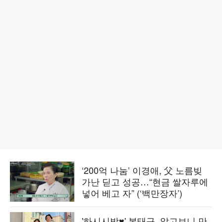
‘200억 나눔’ 이경애, 父 노름빚
가난 딛고 성공…“현금 쌀자루에
넣어 베고 자” (‘백만장자’)
'하시시박♥' 봉태규, 알고보니 만