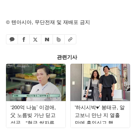
© 텐아시아, 무단전재 및 재배포 금지
페이스북 공유하기
밴드 공유하기
카카오톡 공유하기
엑스 공유하기
URL복사
네이버 공유하기
관련기사
‘200억 나눔’ 이경애,
'하시시박♥' 봉태규, 알
父 노름빚 가난 딛고
고보니 만난 지 열흘
성공…“현금 쌀자루에
만에 혼인신고 했
넣어 베고 자” (‘백만장
다…"첫사랑과 결혼"