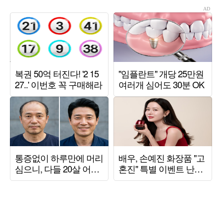
자’)
('설록')[종합]