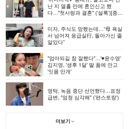
난 지 열흘 만에 혼인신고 했
다…"첫사랑과 결혼" ('설록')[종
합]
미자, 주식도 망했는데…“母 욕실
서 넘어져 응급실行, 돌아가신 줄
알았다”
"엄마되길 참 잘했다"…'♥윤수영'
김지영, '생후 1달' 딸 품에 안고
'잇몸 만개'
영탁, 녹음 중단 선언했다…표정
급변, "엄청 심각해" ('편스토랑')
더보기