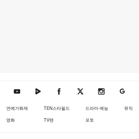
텐아시아 네이버TV
텐아시아 페이스북
텐아시아 엑스
텐아시아 인스타그램
텐아시아
텐아시아 유튜브
연예가화제
TEN스타필드
드라마·예능
뮤직
영화
TV텐
포토