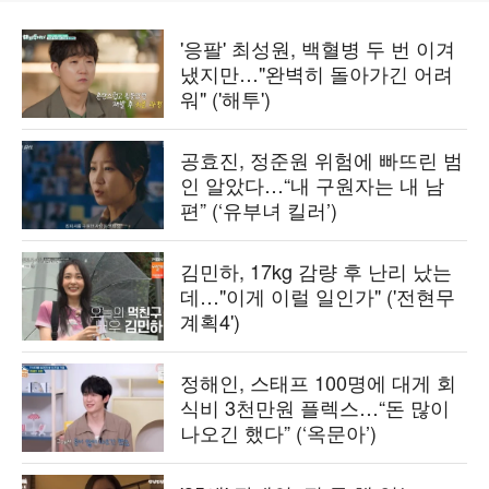
'응팔' 최성원, 백혈병 두 번 이겨
냈지만…"완벽히 돌아가긴 어려
워" ('해투')
공효진, 정준원 위험에 빠뜨린 범
인 알았다…“내 구원자는 내 남
편” (‘유부녀 킬러’)
김민하, 17kg 감량 후 난리 났는
데…"이게 이럴 일인가" ('전현무
계획4')
정해인, 스태프 100명에 대게 회
식비 3천만원 플렉스…“돈 많이
나오긴 했다” (‘옥문아’)