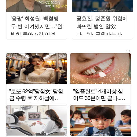
'응팔' 최성원, 백혈병
공효진, 정준원 위험에
두 번 이겨냈지만…"완
빠뜨린 범인 알았
벽히 돌아가긴 어려워"
다…“내 구원자는 내
('해투')
남편” (‘유부녀 킬러’)