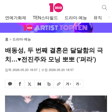
텐아시아
통합검
주
연예가화제
TEN스타필드
드라마·예능
뮤직
메
뉴
홈
드라마·예능
배동성, 두 번째 결혼은 달달함의 극
치…♥전진주와 모닝 뽀뽀 ('퍼라')
입력 2026.05.20 18:57
수정 2026.05.20 18:57
페이스북 공유하기
밴드 공유하기
카카오톡 공유하기
엑스 공유하기
URL복사
글자 크게
글자 작게
네이버 공유하기