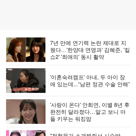
7년 만에 연기력 논란 제대로 지
웠다…'한양대 연영과' 김혜준, '킬
쇼2'·'최애의' 동시 활약
'이혼숙려캠프' 아내, 두 아이 장
애 있는데...“남편 정관 수술 안해”
'사랑이 온다' 안희연, 이별 8년 후
완전히 달라졌다…알고 보니 아
들 키우는 워킹맘
"전현무가 소개해줘서 시술받