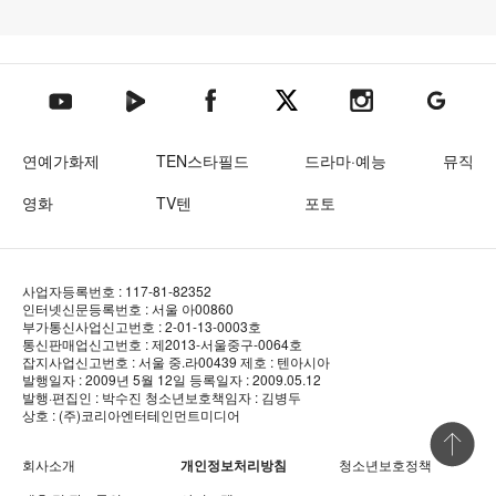
텐아시아 네이버TV
텐아시아 페이스북
텐아시아 엑스
텐아시아 인스타그램
텐아시아
텐아시아 유튜브
연예가화제
TEN스타필드
드라마·예능
뮤직
영화
TV텐
포토
사업자등록번호 : 117-81-82352
인터넷신문등록번호 : 서울 아00860
부가통신사업신고번호 : 2-01-13-0003호
통신판매업신고번호 : 제2013-서울중구-0064호
잡지사업신고번호 : 서울 중.라00439
제호 : 텐아시아
발행일자 : 2009년 5월 12일
등록일자 : 2009.05.12
발행·편집인 : 박수진
청소년보호책임자 : 김병두
상호 : (주)코리아엔터테인먼트미디어
상단 바로
회사소개
개인정보처리방침
청소년보호정책