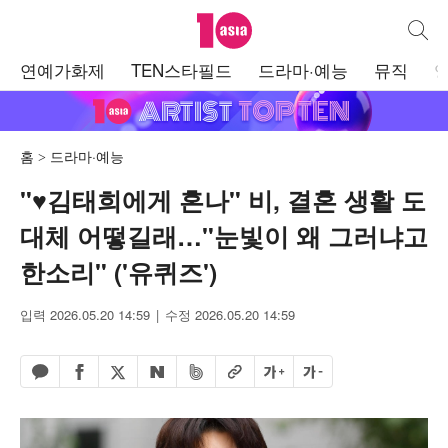
텐아시아
통합검
주
연예가화제
TEN스타필드
드라마·예능
뮤직
메
뉴
홈
드라마·예능
"♥김태희에게 혼나" 비, 결혼 생활 도
대체 어떻길래…"눈빛이 왜 그러냐고
한소리" ('유퀴즈')
입력 2026.05.20 14:59
수정 2026.05.20 14:59
페이스북 공유하기
밴드 공유하기
카카오톡 공유하기
엑스 공유하기
URL복사
글자 크게
글자 작게
네이버 공유하기