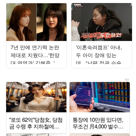
7년 만에 연기력 논란
'이혼숙려캠프' 아내,
제대로 지웠다…'한양
두 아이 장애 있는
대 연영과' 김혜준, '킬
데...“남편 정관 수술
쇼2'·'최애의' 동시 활약
안해”