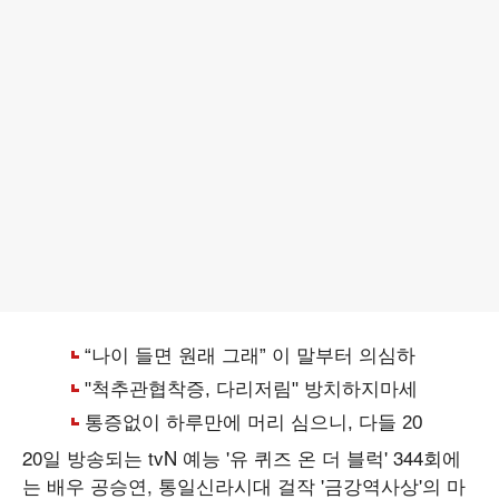
20일 방송되는 tvN 예능 '유 퀴즈 온 더 블럭' 344회에
는 배우 공승연, 통일신라시대 걸작 '금강역사상'의 마