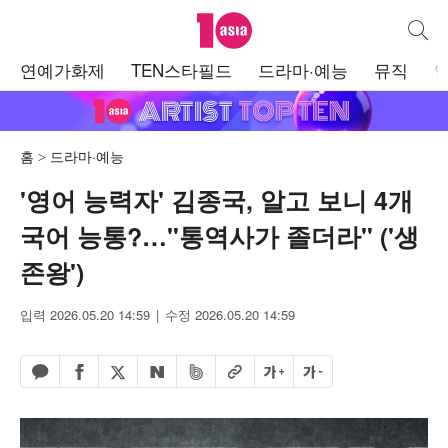
텐아시아
통합검
주
연예가화제
TEN스타필드
드라마·예능
뮤직
메
뉴
홈
드라마·예능
'영어 능력자' 김종국, 알고 보니 4개
국어 능통?…"통역사가 졸더라" ('생
존왕')
입력 2026.05.20 14:59
수정 2026.05.20 14:59
페이스북 공유하기
밴드 공유하기
카카오톡 공유하기
엑스 공유하기
URL복사
글자 크게
글자 작게
네이버 공유하기