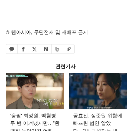
© 텐아시아, 무단전재 및 재배포 금지
페이스북 공유하기
밴드 공유하기
카카오톡 공유하기
엑스 공유하기
URL복사
네이버 공유하기
관련기사
'응팔' 최성원, 백혈병
공효진, 정준원 위험에
두 번 이겨냈지만…"완
빠뜨린 범인 알았
벽히 돌아가긴 어려워"
다…“내 구원자는 내