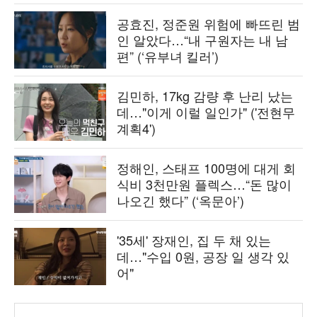
공효진, 정준원 위험에 빠뜨린 범
인 알았다…“내 구원자는 내 남
편” (‘유부녀 킬러’)
김민하, 17kg 감량 후 난리 났는
데…"이게 이럴 일인가" ('전현무
계획4')
정해인, 스태프 100명에 대게 회
식비 3천만원 플렉스…“돈 많이
나오긴 했다” (‘옥문아’)
'35세' 장재인, 집 두 채 있는
데…"수입 0원, 공장 일 생각 있
어"