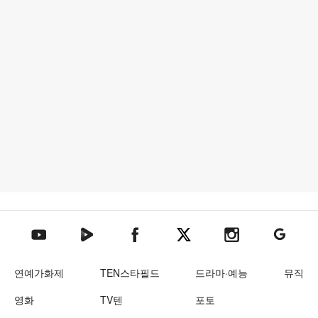
텐아시아 네이버TV
텐아시아 페이스북
텐아시아 엑스
텐아시아 인스타그램
텐아시아
텐아시아 유튜브
연예가화제
TEN스타필드
드라마·예능
뮤직
영화
TV텐
포토