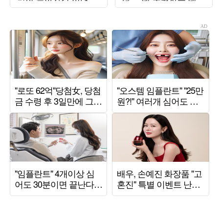
('해투')
남편” (‘유부녀 킬러’)