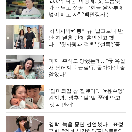
‘200억 나눔’ 이경애, 父 노름빚
가난 딛고 성공…“현금 쌀자루에
넣어 베고 자” (‘백만장자’)
'하시시박♥' 봉태규, 알고보니 만
난 지 열흘 만에 혼인신고 했
다…"첫사랑과 결혼" ('설록')[종
합]
미자, 주식도 망했는데…“母 욕실
서 넘어져 응급실行, 돌아가신 줄
알았다”
"엄마되길 참 잘했다"…'♥윤수영'
김지영, '생후 1달' 딸 품에 안고
'잇몸 만개'
영탁, 녹음 중단 선언했다…표정
급변, "엄청 심각해" ('편스토랑')