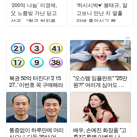
‘200억 나눔’ 이경애,
'하시시박♥' 봉태규, 알
父 노름빚 가난 딛고
고보니 만난 지 열흘
성공…“현금 쌀자루에
만에 혼인신고 했
넣어 베고 자” (‘백만장
다…"첫사랑과 결혼"
자’)
('설록')[종합]