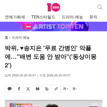
텐아시아
통합검
주
연예가화제
TEN스타필드
드라마·예능
뮤직
메
뉴
홈
드라마·예능
박위, ♥송지은 '무료 간병인' 악플
에…"배변 도움 안 받아"('동상이몽
2')
입력 2026.05.20 00:07
수정 2026.05.20 00:07
페이스북 공유하기
밴드 공유하기
카카오톡 공유하기
엑스 공유하기
URL복사
글자 크게
글자 작게
네이버 공유하기