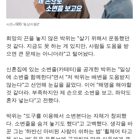
사진=SBS '동상이몽2'
희망의 끈을 놓지 않은 박위는 "살기 위해서 운동했던
것 같다. 지금도 못 하는 게 있지만, 사람들 도움을 받
으면 큰 문제는 아니더라"고 털어놨다.
신혼집에 있는 소변줄(카테터)을 공개한 박위는 "일상
에 소변줄 함께한다"면서 "저 박위는 배변을 도움받지
않는다"고 선언해 눈길을 끌었다. 이어 "해명을 해야할
것 같더라. 부족하지만 제 손으로 소변을 보고, 좌약도
혼자 넣는다"고 전했다.
박위는 "도구를 이용해서 소변본다는 자체가 창피했
다. 소변줄을 숨겨 놓기도 했다"고 고백했다. 생각을 바
꾼 그는 '하반신 마비된 사람이 쉬하는 법' '휠체어 타고
똥 싸는 법' 등을 유튜브에 공개하며 많은 이들에게 큰