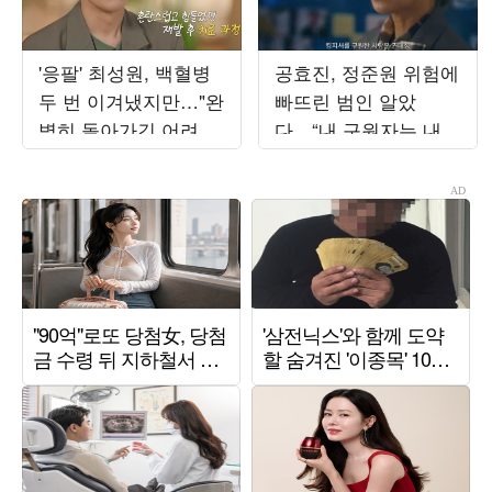
'응팔' 최성원, 백혈병
공효진, 정준원 위험에
두 번 이겨냈지만…"완
빠뜨린 범인 알았
벽히 돌아가긴 어려워"
다…“내 구원자는 내
('해투')
남편” (‘유부녀 킬러’)