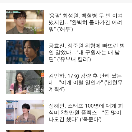
'응팔' 최성원, 백혈병 두 번 이겨
냈지만…"완벽히 돌아가긴 어려
워" ('해투')
공효진, 정준원 위험에 빠뜨린 범
인 알았다…“내 구원자는 내 남
편” (‘유부녀 킬러’)
김민하, 17kg 감량 후 난리 났는
데…"이게 이럴 일인가" ('전현무
계획4')
정해인, 스태프 100명에 대게 회
식비 3천만원 플렉스…“돈 많이
나오긴 했다” (‘옥문아’)