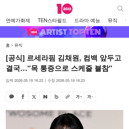
텐아시아
통합검
주
연예가화제
TEN스타필드
드라마·예능
뮤직
메
뉴
홈
뮤직
[공식] 르세라핌 김채원, 컴백 앞두고
결국…"목 통증으로 스케줄 불참"
입력 2026.05.19 16:23
수정 2026.05.19 16:23
페이스북 공유하기
밴드 공유하기
카카오톡 공유하기
엑스 공유하기
URL복사
글자 크게
글자 작게
네이버 공유하기