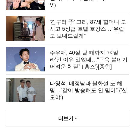
V')
'김구라 子' 그리, 87세 할머니 모
시고 5성급 호텔 호캉스…"유럽
도 보내드릴게"
주우재, 40살 될 때까지 '뼈말
라'인 이유 있었네…"근육 붙이기
어려운 체질" ('홈즈')[종합]
나영석, 배정남과 불화설 또 해
명…"같이 방송해도 안 믿어" ('십
오야')
더보기