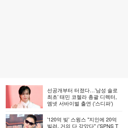
선공개부터 터졌다…'남성 솔로
최초' 태민 코첼라 총괄 디렉터,
엠넷 서바이벌 출연 ('스디파')
'120억 빚' 스윙스 "지인에 20억
빌려, 거의 다 갚았다" ('SPNS T