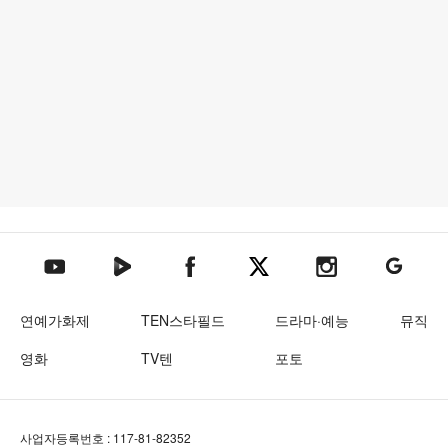
텐아시아 네이버TV
텐아시아 페이스북
텐아시아 엑스
텐아시아 인스타그램
텐아시아
텐아시아 유튜브
연예가화제
TEN스타필드
드라마·예능
뮤직
영화
TV텐
포토
사업자등록번호 : 117-81-82352