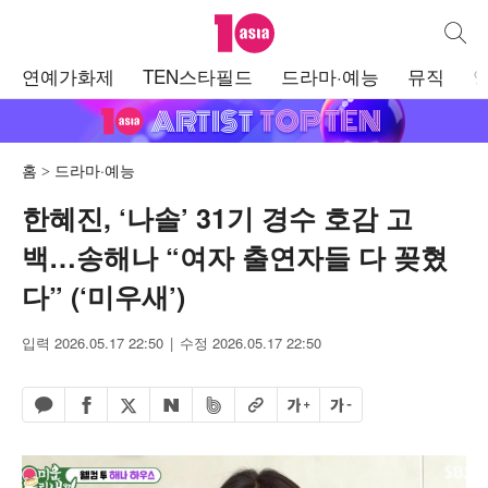
텐아시아
통합검
주
연예가화제
TEN스타필드
드라마·예능
뮤직
메
뉴
홈
드라마·예능
한혜진, ‘나솔’ 31기 경수 호감 고
백…송해나 “여자 출연자들 다 꽂혔
다” (‘미우새’)
입력 2026.05.17 22:50
수정 2026.05.17 22:50
페이스북 공유하기
밴드 공유하기
카카오톡 공유하기
엑스 공유하기
URL복사
글자 크게
글자 작게
네이버 공유하기