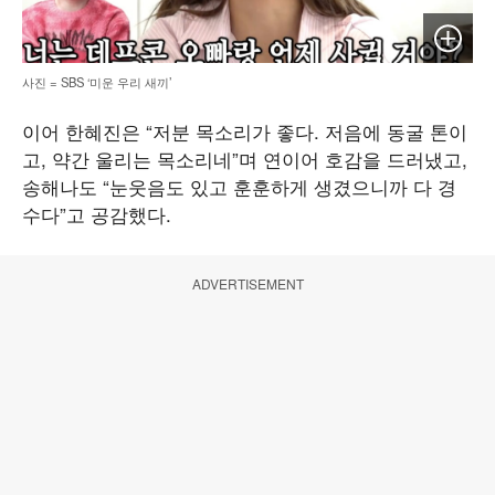
이미지 
사진 = SBS ‘미운 우리 새끼’
이어 한혜진은 “저분 목소리가 좋다. 저음에 동굴 톤이
고, 약간 울리는 목소리네”며 연이어 호감을 드러냈고,
송해나도 “눈웃음도 있고 훈훈하게 생겼으니까 다 경
수다”고 공감했다.
ADVERTISEMENT