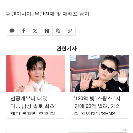
© 텐아시아, 무단전재 및 재배포 금지
페이스북 공유하기
밴드 공유하기
카카오톡 공유하기
엑스 공유하기
URL복사
네이버 공유하기
관련기사
선공개부터 터졌
'120억 빚' 스윙스 "지
다…'남성 솔로 최초'
인에 20억 빌려, 거의
태민 코첼라 총괄 디렉
다 갚았다" ('SPNS
터, 엠넷 서바이벌 출
TV')
연 ('스디파')