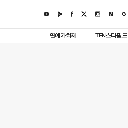
주
연예가화제
TEN스타필드
메
뉴