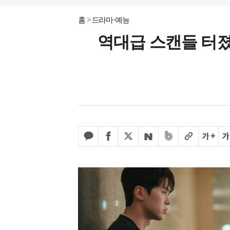
홈
드라마·예능
역대급 스캔들 터졌