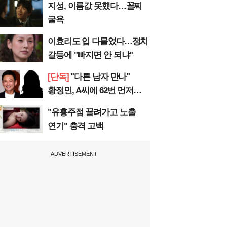
지성, 이름값 못했다…꼴찌
굴욕
이효리도 입 다물었다…정치
갈등에 "빠지면 안 되냐"
[단독]
"다른 남자 만나"
황정민, A씨에 62번 먼저
전화
"유흥주점 끌려가고 노출
연기" 충격 고백
ADVERTISEMENT