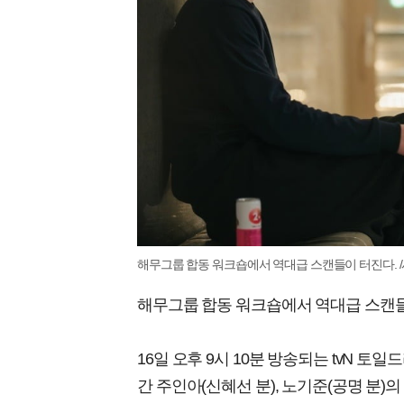
해무그룹 합동 워크숍에서 역대급 스캔들이 터진다. /
해무그룹 합동 워크숍에서 역대급 스캔들
16일 오후 9시 10분 방송되는 tvN 토
간 주인아(신혜선 분), 노기준(공명 분)