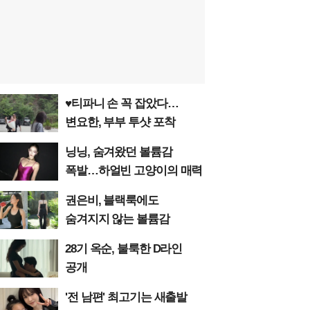
♥티파니 손 꼭 잡았다…
변요한, 부부 투샷 포착
닝닝, 숨겨왔던 볼륨감
폭발…하얼빈 고양이의 매력
권은비, 블랙룩에도
숨겨지지 않는 볼륨감
28기 옥순, 불룩한 D라인
공개
'전 남편' 최고기는 새출발