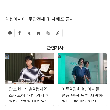
© 텐아시아, 무단전재 및 재배포 금지
페이스북 공유하기
밴드 공유하기
카카오톡 공유하기
엑스 공유하기
URL복사
네이버 공유하기
관련기사
안보현, '재벌X형사2'
이특X김희철, 아이돌
스태프에 대한 의리 지
평균 연령 높여 사과하
켰다…"조건 내걸어"
더니…90년대 감성 재
상남자 면모 ('목요일
해석 ('트기트기 이특')