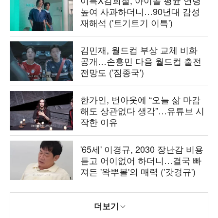
이특X김희철, 아이돌 평균 연령
높여 사과하더니…90년대 감성
재해석 ('트기트기 이특')
김민재, 월드컵 부상 교체 비화
공개…손흥민 다음 월드컵 출전
전망도 ('짐종국')
한가인, 번아웃에 “오늘 삶 마감
해도 상관없다 생각”…유튜브 시
작한 이유
'65세' 이경규, 2030 장난감 비용
듣고 어이없어 하더니…결국 빠
져든 '왁뿌볼'의 매력 ('갓경규')
더보기