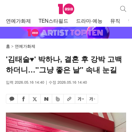
텐아시아
통합검
주
연예가화제
TEN스타필드
드라마·예능
뮤직
메
뉴
홈
연예가화제
'김태술♥' 박하나, 결혼 후 강박 고백
하더니…"그냥 좋은 날" 속내 눈길
입력 2026.05.16 14:40
수정 2026.05.16 14:40
페이스북 공유하기
밴드 공유하기
카카오톡 공유하기
엑스 공유하기
URL복사
글자 크게
글자 작게
네이버 공유하기