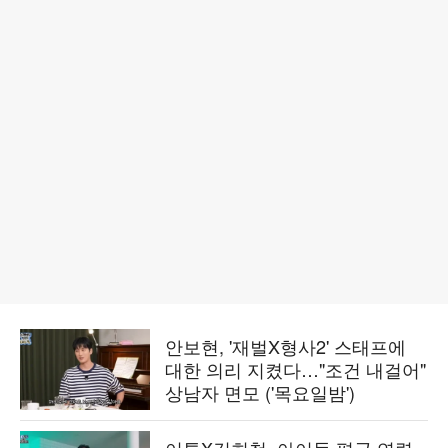
안보현, '재벌X형사2' 스태프에
대한 의리 지켰다…"조건 내걸어"
상남자 면모 ('목요일밤')