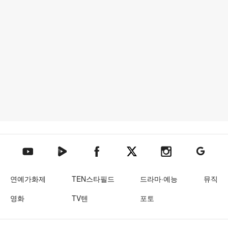
텐아시아 네이버TV
텐아시아 페이스북
텐아시아 엑스
텐아시아 인스타그램
텐아시아
텐아시아 유튜브
연예가화제
TEN스타필드
드라마·예능
뮤직
영화
TV텐
포토