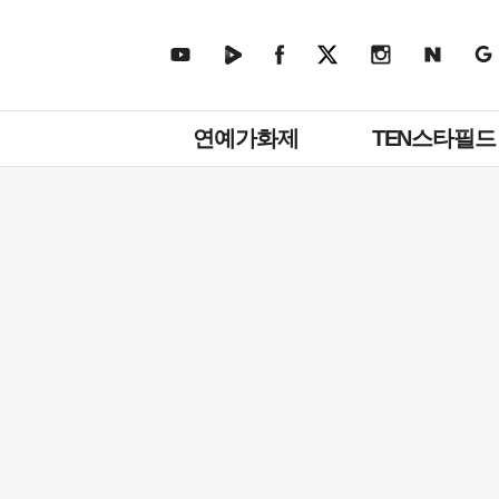
주
연예가화제
TEN스타필드
메
뉴