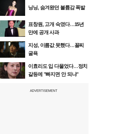
닝닝, 숨겨왔던 볼륨감 폭발
표창원, 고개 숙였다…15년
만에 공개 사과
지성, 이름값 못했다…꼴찌
굴욕
이효리도 입 다물었다…정치
갈등에 "빠지면 안 되냐"
ADVERTISEMENT