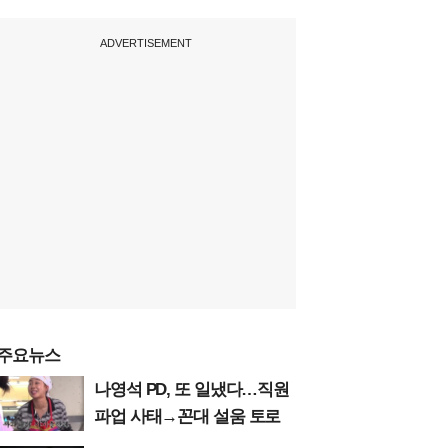
ADVERTISEMENT
주요뉴스
나영석 PD, 또 일냈다…직원
파업 사태→꼰대 설움 토로