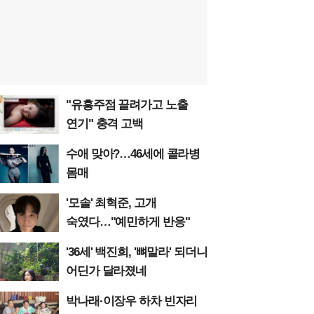
"유흥주점 끌려가고 노출
연기" 충격 고백
수애 맞아?…46세에 콜라병
몸매
'모솔' 최혁준, 고개
숙였다…"예민하게 반응"
'36세' 백진희, '뼈말라' 되더니
어딘가 달라졌네
박나래·이장우 하차 빈자리