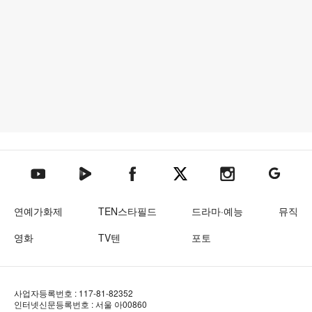
텐아시아 네이버TV
텐아시아 페이스북
텐아시아 엑스
텐아시아 인스타그램
텐아시아
텐아시아 유튜브
연예가화제
TEN스타필드
드라마·예능
뮤직
영화
TV텐
포토
사업자등록번호 : 117-81-82352
인터넷신문등록번호 : 서울 아00860