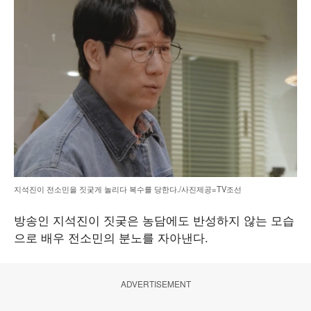
지석진이 전소민을 짓궂게 놀리다 복수를 당한다./사진제공=TV조선
방송인 지석진이 짓궂은 농담에도 반성하지 않는 모습
으로 배우 전소민의 분노를 자아낸다.
ADVERTISEMENT