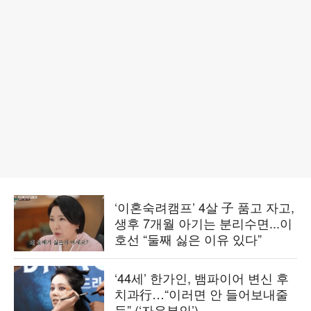
‘이혼숙려캠프’ 4살 子 품고 자고,
생후 7개월 아기는 분리수면...이
호선 “둘째 싫은 이유 있다”
‘44세’ 한가인, 뱀파이어 변신 후
치과行…“이러면 안 들어보내줄
듯” (‘자유부인’)