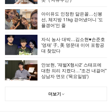
아이유도 인정한 닮은꼴…신봉
선, 체지방 11kg 걷어냈더니 '도
플갱어'인 줄
자식 농사 대박…김소현♥손준호
'영재' 子, 美 명문대 이어 포항공
대 찾았다
안보현, '재벌X형사2' 스태프에
대한 의리 지켰다…"조건 내걸어"
상남자 면모 ('목요일밤')
더보기