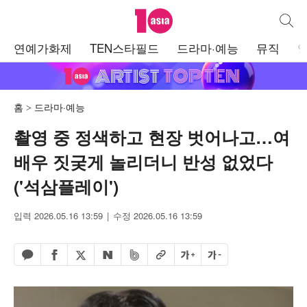
텐아시아
통합검
주
연예가화제
TEN스타필드
드라마·예능
뮤직
메
뉴
홈
드라마·예능
촬영 중 정색하고 현장 벗어나고…여
배우 짓궂게 놀리더니 반성 없었다
('석삼플레이')
입력 2026.05.16 13:59
수정 2026.05.16 13:59
페이스북 공유하기
밴드 공유하기
카카오톡 공유하기
엑스 공유하기
URL복사
글자 크게
글자 작게
네이버 공유하기