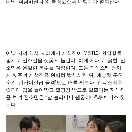
떠난 ‘석삼패밀리’의 롤러코스터 여행기가 펼쳐진다.
이날 저녁 식사 자리에서 지석진이 MBTI와 혈액형을
핑계로 전소민을 짓궂게 놀린다. 이에 제대로 ‘긁힌’ 전
소민은 은밀한 복수를 다짐한다. 그는 정성스레 쌈까
지 싸주며 지석진을 완벽히 방심시킨 뒤, 예상치 못한
순간 ‘캡사이신급 공격’으로 허를 찌른다. 갑작스러운
습격에 입을 틀어막고 촬영장 밖으로 탈출하는 지석진
을 보며 전소민은 “날 놀리더니 쌤통이다”라며 미소 짓
는다.