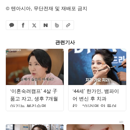
© 텐아시아, 무단전재 및 재배포 금지
페이스북 공유하기
밴드 공유하기
카카오톡 공유하기
엑스 공유하기
URL복사
네이버 공유하기
관련기사
‘이혼숙려캠프’ 4살 子
‘44세’ 한가인, 뱀파이
품고 자고, 생후 7개월
어 변신 후 치과
아기는 분리수면...이
行…“이러면 안 들어보
호선 “둘째 싫은 이유
내줄 듯” (‘자유부인’)
있다”