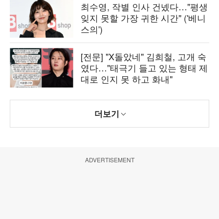
최수영, 작별 인사 건넸다…"평생
잊지 못할 가장 귀한 시간" ('베니
스의')
[전문] "X돌았네" 김희철, 고개 숙
였다…"태극기 들고 있는 형태 제
대로 인지 못 하고 화내"
더보기
ADVERTISEMENT