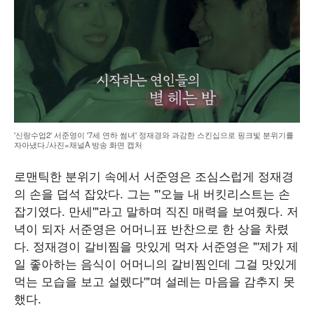
'신랑수업2' 서준영이 '7세 연하 썸녀' 정재경와 과감한 스킨십으로 핑크빛 분위기를
자아냈다./사진=채널A 방송 화면 캡처
로맨틱한 분위기 속에서 서준영은 조심스럽게 정재경
의 손을 덥석 잡았다. 그는 "'오늘 내 버킷리스트는 손
잡기였다. 만세'"라고 말하며 직진 매력을 보여줬다. 저
녁이 되자 서준영은 어머니표 반찬으로 한 상을 차렸
다. 정재경이 갈비찜을 맛있게 먹자 서준영은 "'제가 제
일 좋아하는 음식이 어머니의 갈비찜인데 그걸 맛있게
먹는 모습을 보고 설렜다'"며 설레는 마음을 감추지 못
했다.