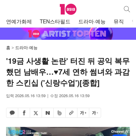
텐아시아
통합검
주
연예가화제
TEN스타필드
드라마·예능
뮤직
메
뉴
홈
드라마·예능
'19금 사생활 논란' 터진 뒤 공익 복무
했던 남배우…♥7세 연하 썸녀와 과감
한 스킨십 ('신랑수업')[종합]
입력 2026.05.16 13:59
수정 2026.05.16 13:59
페이스북 공유하기
밴드 공유하기
카카오톡 공유하기
엑스 공유하기
URL복사
글자 크게
글자 작게
네이버 공유하기