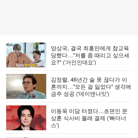
양상국, 결국 최홍만에게 참교육
당했다…"저를 좀 때리고 싶으세
요?" ('거인인데요')
김정렬, 46년간 술 못 끊다가 이
혼까지…"모든 걸 잃었다" 생각에
금주 성공 ('데이앤나잇')
이동욱 미담 터졌다…초면인 문
상훈 식사비 몰래 결제 ('빠더너
스')