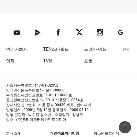
텐아시아 네이버TV
텐아시아 페이스북
텐아시아 엑스
텐아시아 인스타그램
텐아시아
텐아시아 유튜브
연예가화제
TEN스타필드
드라마·예능
뮤직
영화
TV텐
포토
사업자등록번호 : 117-81-82352
인터넷신문등록번호 : 서울 아00860
부가통신사업신고번호 : 2-01-13-0003호
통신판매업신고번호 : 제2013-서울중구-0064호
잡지사업신고번호 : 서울 중.라00439
제호 : 텐아시아
발행일자 : 2009년 5월 12일
등록일자 : 2009.05.12
발행·편집인 : 박수진
청소년보호책임자 : 김병두
상호 : (주)코리아엔터테인먼트미디어
상단 바로
회사소개
개인정보처리방침
청소년보호정책