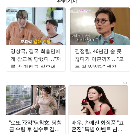
관련기사
양상국, 결국 최홍만에
김정렬, 46년간 술 못
게 참교육 당했다…"저
끊다가 이혼까지…"모
를 좀 때리고 싶으세
든 걸 잃었다" 생각에
요?" ('거인인데요')
금주 성공 ('데이앤나
잇')