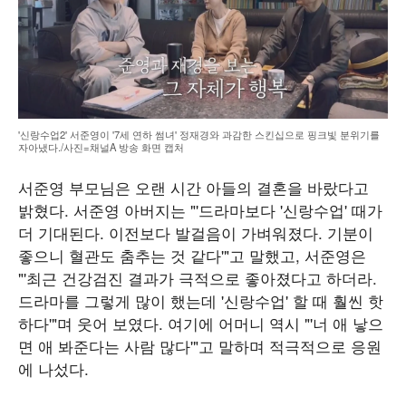
'신랑수업2' 서준영이 '7세 연하 썸녀' 정재경와 과감한 스킨십으로 핑크빛 분위기를
자아냈다./사진=채널A 방송 화면 캡처
서준영 부모님은 오랜 시간 아들의 결혼을 바랐다고
밝혔다. 서준영 아버지는 "'드라마보다 '신랑수업' 때가
더 기대된다. 이전보다 발걸음이 가벼워졌다. 기분이
좋으니 혈관도 춤추는 것 같다'"고 말했고, 서준영은
"'최근 건강검진 결과가 극적으로 좋아졌다고 하더라.
드라마를 그렇게 많이 했는데 '신랑수업' 할 때 훨씬 핫
하다'"며 웃어 보였다. 여기에 어머니 역시 "'너 애 낳으
면 애 봐준다는 사람 많다'"고 말하며 적극적으로 응원
에 나섰다.