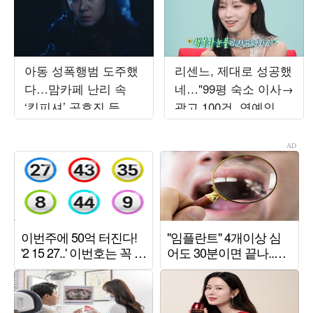
아동 성폭행범 도주했
리센느, 제대로 성공했
다…맘카페 난리 속
네…"99평 숙소 이사→
‘킹피셔’ 공효진 등판
광고 100건, 연예인병
(‘유부녀 킬러’)
경계" ('전참시')