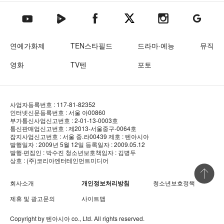
텐아시아 네이버TV
텐아시아 페이스북
텐아시아 엑스
텐아시아 인스타그램
텐아시아
텐아시아 유튜브
연예가화제
TEN스타필드
드라마·예능
뮤직
영화
TV텐
포토
사업자등록번호 : 117-81-82352
인터넷신문등록번호 : 서울 아00860
부가통신사업신고번호 : 2-01-13-0003호
통신판매업신고번호 : 제2013-서울중구-0064호
잡지사업신고번호 : 서울 중.라00439
제호 : 텐아시아
발행일자 : 2009년 5월 12일
등록일자 : 2009.05.12
발행·편집인 : 박수진
청소년보호책임자 : 김병두
상호 : (주)코리아엔터테인먼트미디어
상단 바로
회사소개
개인정보처리방침
청소년보호정책
제휴 및 광고문의
사이트맵
Copyright by
텐아시아
co., Ltd. All rights reserved.