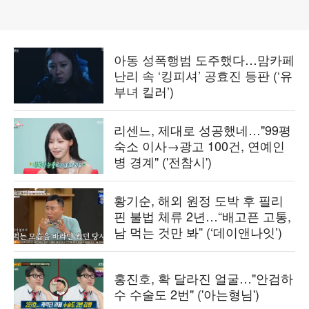
아동 성폭행범 도주했다…맘카페
난리 속 ‘킹피셔’ 공효진 등판 (‘유
부녀 킬러’)
리센느, 제대로 성공했네…"99평
숙소 이사→광고 100건, 연예인
병 경계" ('전참시')
황기순, 해외 원정 도박 후 필리
핀 불법 체류 2년…“배고픈 고통,
남 먹는 것만 봐” (‘데이앤나잇’)
홍진호, 확 달라진 얼굴…"안검하
수 수술도 2번" ('아는형님')