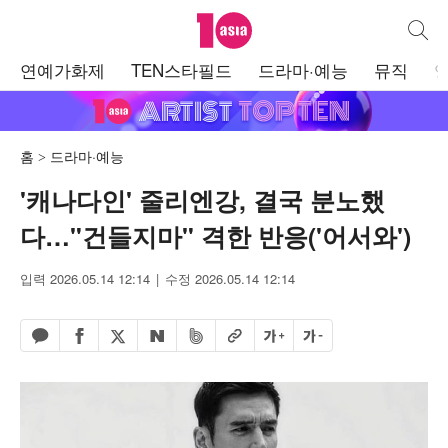
텐아시아
통합검
주
연예가화제
TEN스타필드
드라마·예능
뮤직
메
뉴
홈
드라마·예능
'캐나다인' 줄리엔강, 결국 분노했
다…"건들지마" 격한 반응('어서와')
입력 2026.05.14 12:14
수정 2026.05.14 12:14
페이스북 공유하기
밴드 공유하기
카카오톡 공유하기
엑스 공유하기
URL복사
글자 크게
글자 작게
네이버 공유하기