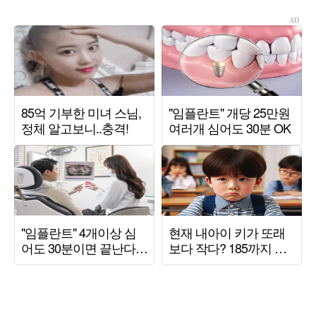
어” (‘특종세상’)