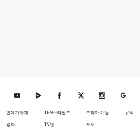
텐아시아 네이버TV
텐아시아 페이스북
텐아시아 엑스
텐아시아 인스타그램
텐아시아
텐아시아 유튜브
연예가화제
TEN스타필드
드라마·예능
뮤직
영화
TV텐
포토