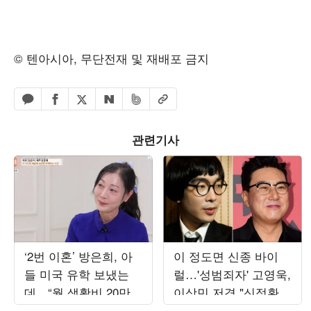
© 텐아시아, 무단전재 및 재배포 금지
페이스북 공유하기
밴드 공유하기
카카오톡 공유하기
엑스 공유하기
URL복사
네이버 공유하기
관련기사
‘2번 이혼’ 방은희, 아
이 정도면 신종 바이
들 미국 유학 보냈는
럴…'성범죄자' 고영욱,
데…“월 생활비 20만
이상민 저격 "신정환
원, 버려지는 고기 먹
때문에 나이 속여"