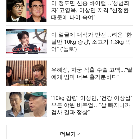
이 정도면 신종 바이럴…'성범죄
자' 고영욱, 이상민 저격 "신정환
때문에 나이 속여"
이 얼굴에 대식가 반전…려운 "한
달만 10kg 증량, 소고기 1.3kg 먹
어" ('놀토')
유혜정, 자궁 적출 수술 고백...“딸
에게 엄마 너무 홀가분하다”
‘10kg 감량’ 이성민, ‘건강 이상설’
부른 야윈 비주얼…“살 빠지니까
검사 결과 정상”
더보기