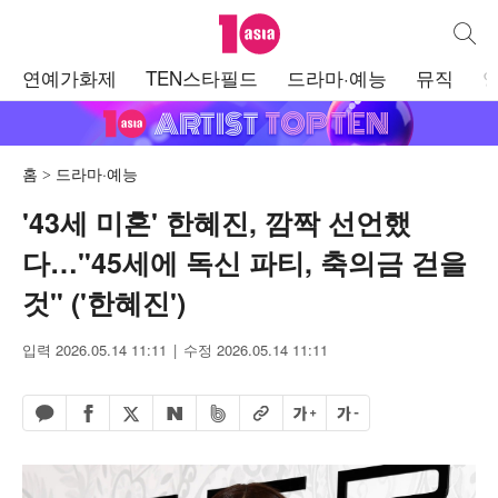
텐아시아
통합검
주
연예가화제
TEN스타필드
드라마·예능
뮤직
메
뉴
홈
드라마·예능
'43세 미혼' 한혜진, 깜짝 선언했
다…"45세에 독신 파티, 축의금 걷을
것" ('한혜진')
입력 2026.05.14 11:11
수정 2026.05.14 11:11
페이스북 공유하기
밴드 공유하기
카카오톡 공유하기
엑스 공유하기
URL복사
글자 크게
글자 작게
네이버 공유하기