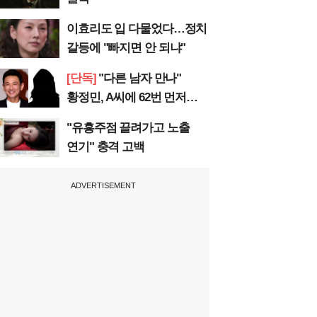
이효리도 입 다물었다…정치
갈등에 "빠지면 안 되냐"
[단독]
"다른 남자 만나"
황정민, A씨에 62번 먼저
전화
"유흥주점 끌려가고 노출
연기" 충격 고백
ADVERTISEMENT