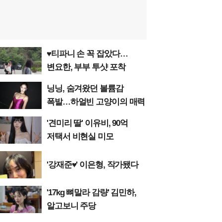
♥티파니 손 꼭 잡았다…
변요한, 부부 투샷 포착
닝닝, 숨겨왔던 볼륨감
폭발…하얼빈 고양이의 매력
'견미리 딸' 이유비, 90억
저택서 비현실 미모
'강재준♥' 이은형, 작가됐다
'17kg 뼈말라 감량' 김민하,
알고보니 주당