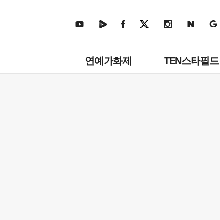
주
연예가화제
TEN스타필드
메
뉴