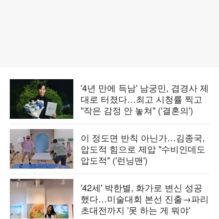
'4년 만에 득남' 남궁민, 겹경사 제
대로 터졌다…최고 시청률 찍고
"작은 감정 안 놓쳐" ('결혼의')
이 정도면 반칙 아닌가…김종국,
압도적 힘으로 제압 "수비인데도
압도적" ('런닝맨')
'42세' 박한별, 화가로 변신 성공
했다…미술대회 본선 진출→파리
초대전까지 '못 하는 게 뭐야'