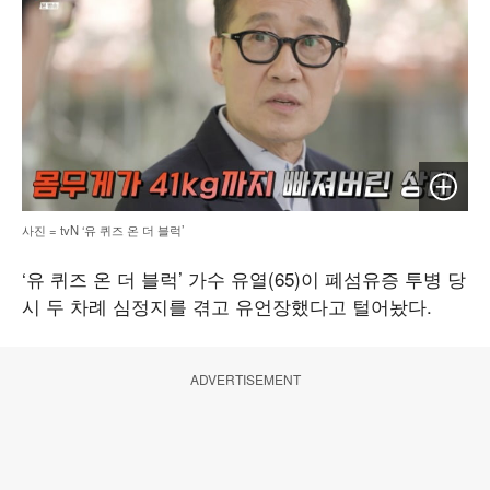
이미지 
사진 = tvN ‘유 퀴즈 온 더 블럭’
‘유 퀴즈 온 더 블럭’ 가수 유열(65)이 폐섬유증 투병 당
시 두 차례 심정지를 겪고 유언장했다고 털어놨다.
ADVERTISEMENT