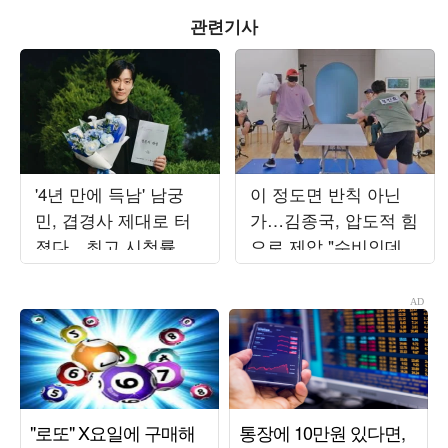
관련기사
'4년 만에 득남' 남궁
이 정도면 반칙 아닌
민, 겹경사 제대로 터
가…김종국, 압도적 힘
졌다…최고 시청률 찍
으로 제압 "수비인데도
고 "작은 감정 안 놓쳐"
압도적" ('런닝맨')
('결혼의')