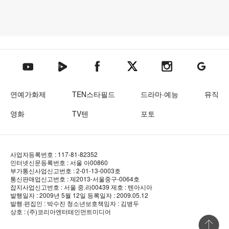
텐아시아 네이버TV
텐아시아 페이스북
텐아시아 엑스
텐아시아 인스타그램
텐아시아
텐아시아 유튜브
연예가화제
TEN스타필드
드라마·예능
뮤직
영화
TV텐
포토
사업자등록번호 : 117-81-82352
인터넷신문등록번호 : 서울 아00860
부가통신사업신고번호 : 2-01-13-0003호
통신판매업신고번호 : 제2013-서울중구-0064호
잡지사업신고번호 : 서울 중.라00439
제호 : 텐아시아
발행일자 : 2009년 5월 12일
등록일자 : 2009.05.12
발행·편집인 : 박수진
청소년보호책임자 : 김병두
상호 : (주)코리아엔터테인먼트미디어
상단 바로