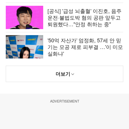
[공식] '급성 뇌출혈' 이진호, 음주
운전·불법도박 혐의 공판 앞두고
퇴원했다…"안정 취하는 중"
'50억 자산가' 엄정화, 57세 안 믿
기는 모공 제로 피부결 …'이 미모
실화냐'
더보기
ADVERTISEMENT