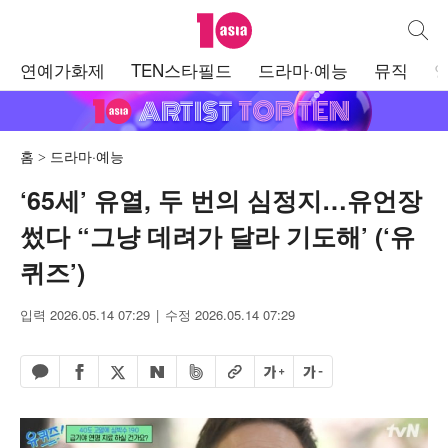
텐아시아
통합검
주
연예가화제
TEN스타필드
드라마·예능
뮤직
메
뉴
홈
드라마·예능
‘65세’ 유열, 두 번의 심정지…유언장
썼다 “그냥 데려가 달라 기도해’ (‘유
퀴즈’)
입력 2026.05.14 07:29
수정 2026.05.14 07:29
페이스북 공유하기
밴드 공유하기
카카오톡 공유하기
엑스 공유하기
URL복사
글자 크게
글자 작게
네이버 공유하기