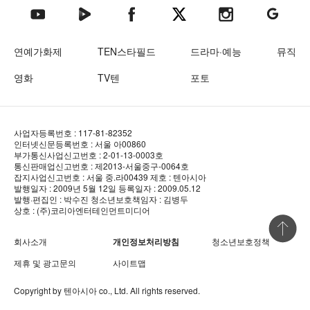
텐아시아 네이버TV
텐아시아 페이스북
텐아시아 엑스
텐아시아 인스타그램
텐아시아
텐아시아 유튜브
연예가화제
TEN스타필드
드라마·예능
뮤직
영화
TV텐
포토
사업자등록번호 : 117-81-82352
인터넷신문등록번호 : 서울 아00860
부가통신사업신고번호 : 2-01-13-0003호
통신판매업신고번호 : 제2013-서울중구-0064호
잡지사업신고번호 : 서울 중.라00439
제호 : 텐아시아
발행일자 : 2009년 5월 12일
등록일자 : 2009.05.12
발행·편집인 : 박수진
청소년보호책임자 : 김병두
상호 : (주)코리아엔터테인먼트미디어
상단 바로
회사소개
개인정보처리방침
청소년보호정책
제휴 및 광고문의
사이트맵
Copyright by
텐아시아
co., Ltd. All rights reserved.