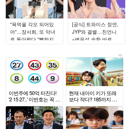
"욕먹을 각오 되어있
[공식] 트와이스 정연,
어"…장서희, 또 악녀
JYP와 결별…친언니
로 돌아왔다 "뻔하지
+변우석 속한 바로엔
않아" ('욕망의덫')
터 계약