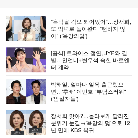
"욕먹을 각오 되어있어"…장서희,
또 악녀로 돌아왔다 "뻔하지 않
아" ('욕망의덫')
[공식] 트와이스 정연, JYP와 결
별…친언니+변우석 속한 바로엔
터 계약
박해일, 얼마나 일찍 출근했으
면…'후배' 이민호 "부담스러워"
('암살자들')
장서희 맞아?…몰라보게 달라진
분위기 눈길→'욕망의 덫'으로 12
년 만에 KBS 복귀