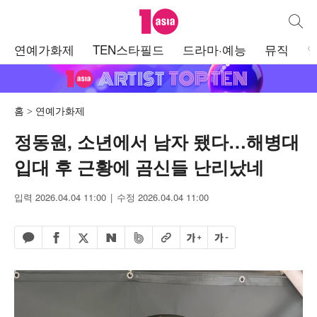
텐아시아
통합검
주
연예가화제
TEN스타필드
드라마·예능
뮤직
메
뉴
홈
연예가화제
정동원, 소년에서 남자 됐다…해병대
입대 후 근황에 곰신들 난리났네
입력 2026.04.04 11:00
수정 2026.04.04 11:00
페이스북 공유하기
밴드 공유하기
카카오톡 공유하기
엑스 공유하기
URL복사
글자 크게
글자 작게
네이버 공유하기