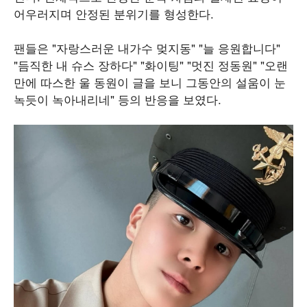
어우러지며 안정된 분위기를 형성한다.
팬들은 "자랑스러운 내가수 멎지동" "늘 응원합니다"
"듬직한 내 슈스 장하다" "화이팅" "멋진 정동원" "오랜
만에 따스한 울 동원이 글을 보니 그동안의 설움이 눈
녹듯이 녹아내리네" 등의 반응을 보였다.