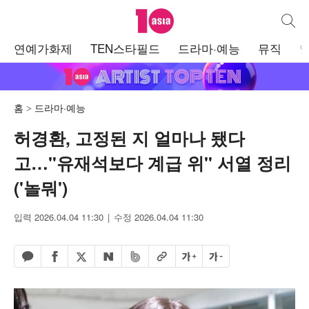
텐아시아
통합검
주
연예가화제
TEN스타필드
드라마·예능
뮤직
메
뉴
홈
드라마·예능
허경환, 고정된 지 얼마나 됐다
고…"유재석보다 계급 위" 서열 정리
('놀뭐')
입력 2026.04.04 11:30
수정 2026.04.04 11:30
페이스북 공유하기
밴드 공유하기
카카오톡 공유하기
엑스 공유하기
URL복사
글자 크게
글자 작게
네이버 공유하기