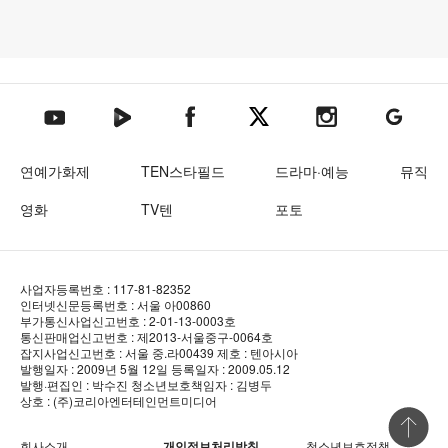
텐아시아 네이버TV
텐아시아 페이스북
텐아시아 엑스
텐아시아 인스타그램
텐아시아
텐아시아 유튜브
연예가화제
TEN스타필드
드라마·예능
뮤직
영화
TV텐
포토
사업자등록번호 : 117-81-82352
인터넷신문등록번호 : 서울 아00860
부가통신사업신고번호 : 2-01-13-0003호
통신판매업신고번호 : 제2013-서울중구-0064호
잡지사업신고번호 : 서울 중.라00439
제호 : 텐아시아
발행일자 : 2009년 5월 12일
등록일자 : 2009.05.12
발행·편집인 : 박수진
청소년보호책임자 : 김병두
상호 : (주)코리아엔터테인먼트미디어
상단 바로
회사소개
개인정보처리방침
청소년보호정책