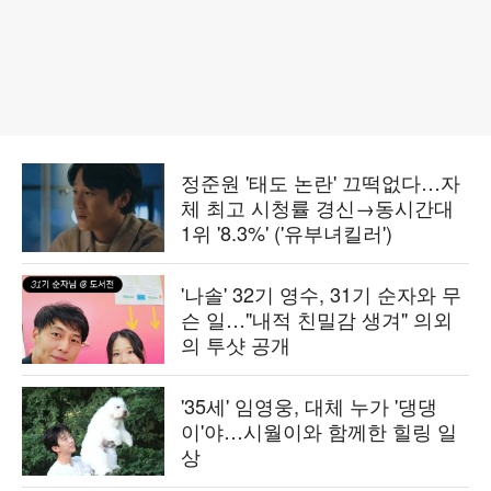
정준원 '태도 논란' 끄떡없다…자
체 최고 시청률 경신→동시간대
1위 '8.3%' ('유부녀킬러')
'나솔' 32기 영수, 31기 순자와 무
슨 일…"내적 친밀감 생겨" 의외
의 투샷 공개
'35세' 임영웅, 대체 누가 '댕댕
이'야…시월이와 함께한 힐링 일
상