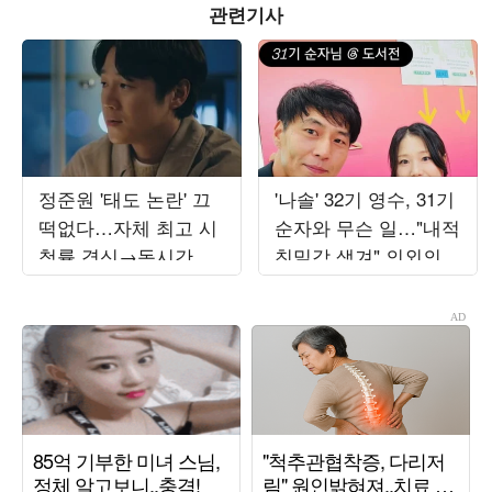
관련기사
정준원 '태도 논란' 끄
'나솔' 32기 영수, 31기
떡없다…자체 최고 시
순자와 무슨 일…"내적
청률 경신→동시간대
친밀감 생겨" 의외의
1위 '8.3%' ('유부녀킬
투샷 공개
러')