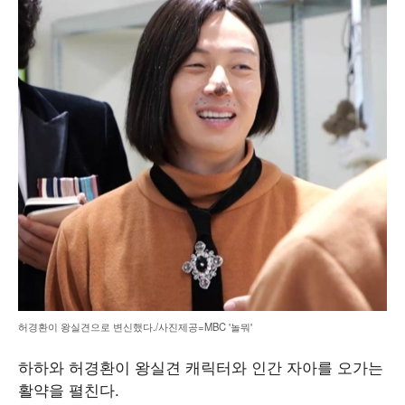
허경환이 왕실견으로 변신했다./사진제공=MBC '놀뭐'
하하와 허경환이 왕실견 캐릭터와 인간 자아를 오가는
활약을 펼친다.