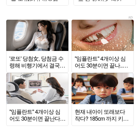
요?" ('거인인데요')
금주 성공 ('데이앤나
잇')