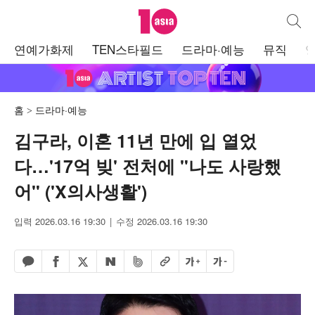
텐아시아
통합검
주
연예가화제
TEN스타필드
드라마·예능
뮤직
메
뉴
홈
드라마·예능
김구라, 이혼 11년 만에 입 열었
다…'17억 빚' 전처에 "나도 사랑했
어" ('X의사생활')
입력 2026.03.16 19:30
수정 2026.03.16 19:30
페이스북 공유하기
밴드 공유하기
카카오톡 공유하기
엑스 공유하기
URL복사
글자 크게
글자 작게
네이버 공유하기