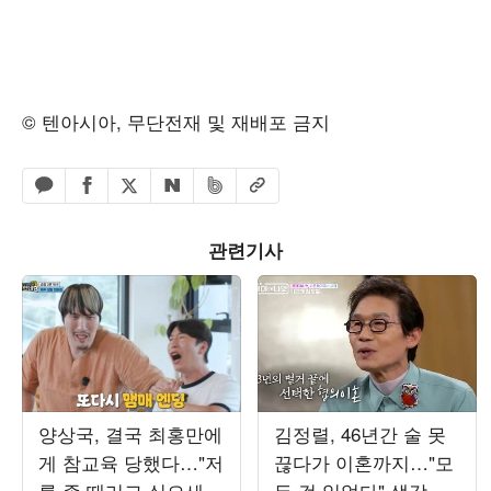
© 텐아시아, 무단전재 및 재배포 금지
페이스북 공유하기
밴드 공유하기
카카오톡 공유하기
엑스 공유하기
URL복사
네이버 공유하기
관련기사
양상국, 결국 최홍만에
김정렬, 46년간 술 못
게 참교육 당했다…"저
끊다가 이혼까지…"모
를 좀 때리고 싶으세
든 걸 잃었다" 생각에