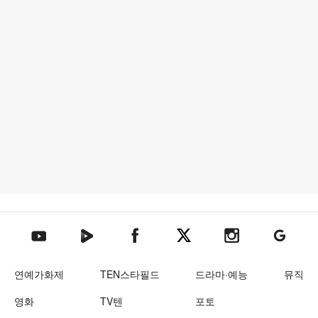
텐아시아 네이버TV
텐아시아 페이스북
텐아시아 엑스
텐아시아 인스타그램
텐아시아
텐아시아 유튜브
연예가화제
TEN스타필드
드라마·예능
뮤직
영화
TV텐
포토