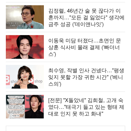
김정렬, 46년간 술 못 끊다가 이
혼까지…"모든 걸 잃었다" 생각에
금주 성공 ('데이앤나잇')
이동욱 미담 터졌다…초면인 문
상훈 식사비 몰래 결제 ('빠더너
스')
최수영, 작별 인사 건넸다…"평생
잊지 못할 가장 귀한 시간" ('베니
스의')
[전문] "X돌았네" 김희철, 고개 숙
였다…"태극기 들고 있는 형태 제
대로 인지 못 하고 화내"