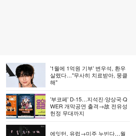
'1월에 1억원 기부' 변우석, 환우
살렸다…"무사히 치료받아, 뭉클
해"
'부코페' D-15…지석진·양상국·Q
WER 개막공연 출격→故 전유성
헌정 무대까지
에잇턴, 유럽→미주 누빈다…월