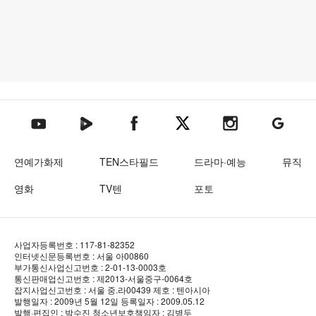
텐아시아 네이버TV
텐아시아 페이스북
텐아시아 엑스
텐아시아 인스타그램
텐아시아
텐아시아 유튜브
연예가화제
TEN스타필드
드라마·예능
뮤직
영화
TV텐
포토
사업자등록번호 : 117-81-82352
인터넷신문등록번호 : 서울 아00860
부가통신사업신고번호 : 2-01-13-0003호
통신판매업신고번호 : 제2013-서울중구-0064호
잡지사업신고번호 : 서울 중.라00439
제호 : 텐아시아
발행일자 : 2009년 5월 12일
등록일자 : 2009.05.12
발행·편집인 : 박수진
청소년보호책임자 : 김병두