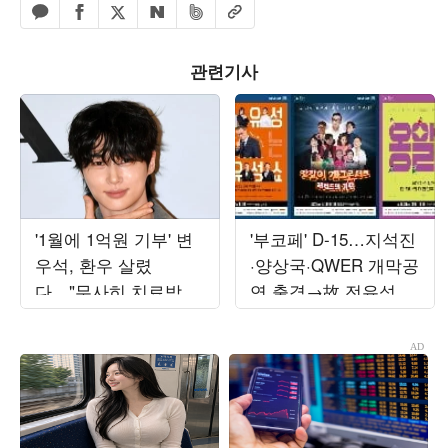
페이스북 공유하기
밴드 공유하기
카카오톡 공유하기
엑스 공유하기
URL복사
네이버 공유하기
관련기사
'1월에 1억원 기부' 변
'부코페' D-15…지석진
우석, 환우 살렸
·양상국·QWER 개막공
다…"무사히 치료받아,
연 출격→故 전유성 헌
뭉클해"
정 무대까지