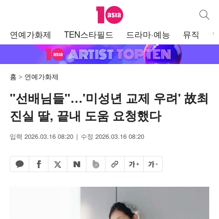
텐아시아
통합검
주
연예가화제
TEN스타필드
드라마·예능
뮤직
메
뉴
홈
연예가화제
"선배님들"…'미성년 교제 우려' 故최
진실 딸, 끝내 도움 요청했다
입력 2026.03.16 08:20
수정 2026.03.16 08:20
페이스북 공유하기
밴드 공유하기
카카오톡 공유하기
엑스 공유하기
URL복사
글자 크게
글자 작게
네이버 공유하기