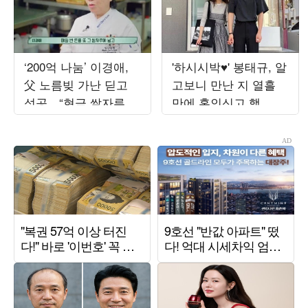
‘200억 나눔’ 이경애,
'하시시박♥' 봉태규, 알
父 노름빚 가난 딛고
고보니 만난 지 열흘
성공…“현금 쌀자루에
만에 혼인신고 했
넣어 베고 자” (‘백만장
다…"첫사랑과 결혼"
자’)
('설록')[종합]