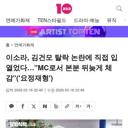
텐아시아
통합검
주
연예가화제
TEN스타필드
드라마·예능
뮤직
메
뉴
홈
연예가화제
이소라, 김건모 탈락 논란에 직접 입
열었다…"MC로서 본분 뒤늦게 체
감"('요정재형')
입력 2026.03.16 22:46
수정 2026.03.16 22:46
페이스북 공유하기
밴드 공유하기
카카오톡 공유하기
엑스 공유하기
URL복사
글자 크게
글자 작게
네이버 공유하기