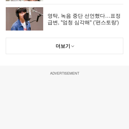
영탁, 녹음 중단 선언했다…표정
급변, "엄청 심각해" ('편스토랑')
더보기
ADVERTISEMENT