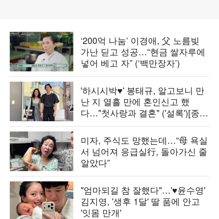
‘200억 나눔’ 이경애, 父 노름빚
가난 딛고 성공…“현금 쌀자루에
넣어 베고 자” (‘백만장자’)
'하시시박♥' 봉태규, 알고보니 만
난 지 열흘 만에 혼인신고 했
다…"첫사랑과 결혼" ('설록')[종
합]
미자, 주식도 망했는데…“母 욕실
서 넘어져 응급실行, 돌아가신 줄
알았다”
"엄마되길 참 잘했다"…'♥윤수영'
김지영, '생후 1달' 딸 품에 안고
'잇몸 만개'