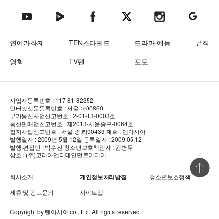
텐아시아 네이버TV
텐아시아 페이스북
텐아시아 엑스
텐아시아 인스타그램
텐아시아
텐아시아 유튜브
연예가화제
TEN스타필드
드라마·예능
뮤직
영화
TV텐
포토
사업자등록번호 : 117-81-82352
인터넷신문등록번호 : 서울 아00860
부가통신사업신고번호 : 2-01-13-0003호
통신판매업신고번호 : 제2013-서울중구-0064호
잡지사업신고번호 : 서울 중.라00439
제호 : 텐아시아
발행일자 : 2009년 5월 12일
등록일자 : 2009.05.12
발행·편집인 : 박수진
청소년보호책임자 : 김병두
상호 : (주)코리아엔터테인먼트미디어
상단 바로
회사소개
개인정보처리방침
청소년보호정책
제휴 및 광고문의
사이트맵
Copyright by
텐아시아
co., Ltd. All rights reserved.