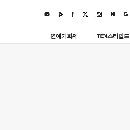
주
연예가화제
TEN스타필드
메
뉴