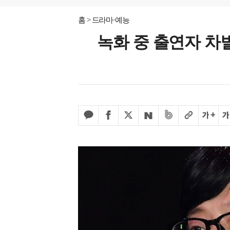
홈
드라마·예능
녹화 중 출연자 차별