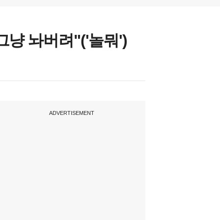
냥 놔버려"('놀뭐')
ADVERTISEMENT