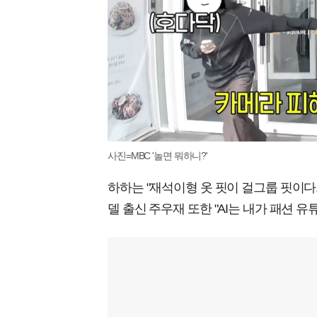
사진=MBC '놀면 뭐하니?'
하하는 "재석이형 옷 핏이 걸그룹 핏이다.
델 출신 주우재 또한 "AI는 내가 패션 