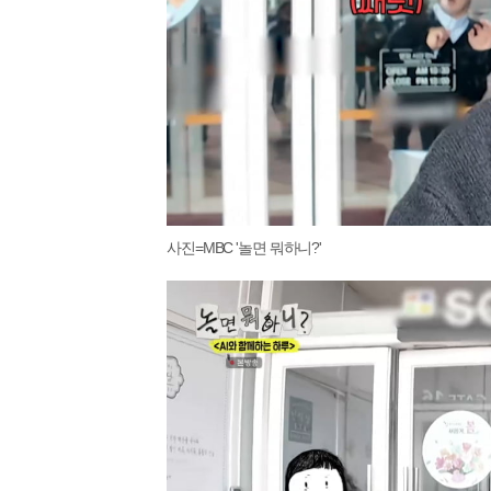
사진=MBC '놀면 뭐하니?'