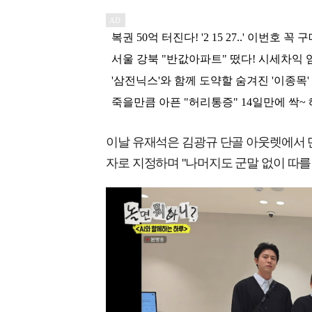
이날 유재석은 김광규 단골 아웃렛에서 단체
자로 지정하며 "나머지도 군말 없이 따를 