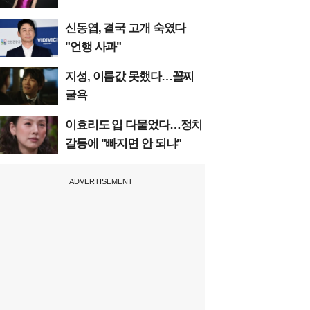
신동엽, 결국 고개 숙였다
"언행 사과"
지성, 이름값 못했다…꼴찌
굴욕
이효리도 입 다물었다…정치
갈등에 "빠지면 안 되냐"
ADVERTISEMENT