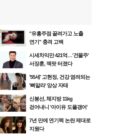
"유흥주점 끌려가고 노출
연기" 충격 고백
시세차익만 421억…'건물주'
서장훈, 잭팟 터졌다
'55세' 고현정, 건강 염려되는
'뼈말라' 앙상 자태
신봉선, 체지방 11kg
걷어내니 '아이유 도플갱어'
7년 만에 연기력 논란 제대로
지웠다