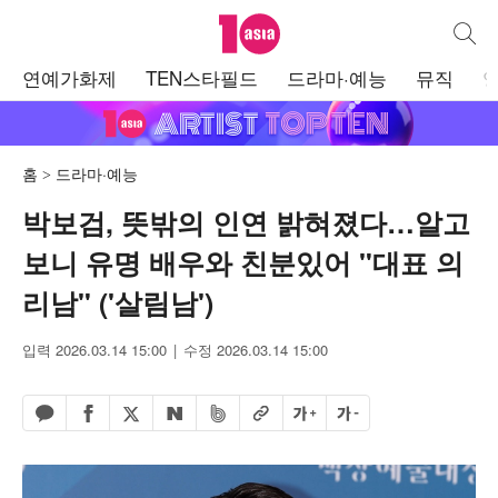
텐아시아
통합검
주
연예가화제
TEN스타필드
드라마·예능
뮤직
메
뉴
홈
드라마·예능
박보검, 뜻밖의 인연 밝혀졌다…알고
보니 유명 배우와 친분있어 "대표 의
리남" ('살림남')
입력 2026.03.14 15:00
수정 2026.03.14 15:00
페이스북 공유하기
밴드 공유하기
카카오톡 공유하기
엑스 공유하기
URL복사
글자 크게
글자 작게
네이버 공유하기