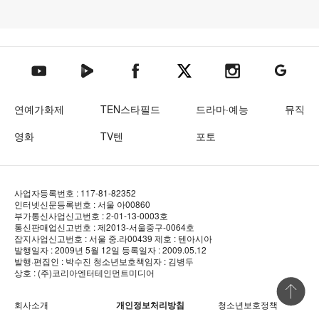
텐아시아 네이버TV
텐아시아 페이스북
텐아시아 엑스
텐아시아 인스타그램
텐아시아
텐아시아 유튜브
연예가화제
TEN스타필드
드라마·예능
뮤직
영화
TV텐
포토
사업자등록번호 : 117-81-82352
인터넷신문등록번호 : 서울 아00860
부가통신사업신고번호 : 2-01-13-0003호
통신판매업신고번호 : 제2013-서울중구-0064호
잡지사업신고번호 : 서울 중.라00439
제호 : 텐아시아
발행일자 : 2009년 5월 12일
등록일자 : 2009.05.12
발행·편집인 : 박수진
청소년보호책임자 : 김병두
상호 : (주)코리아엔터테인먼트미디어
상단 바로
회사소개
개인정보처리방침
청소년보호정책