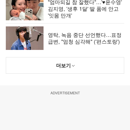
"엄마되길 참 잘했다"…'♥윤수영'
김지영, '생후 1달' 딸 품에 안고
'잇몸 만개'
영탁, 녹음 중단 선언했다…표정
급변, "엄청 심각해" ('편스토랑')
더보기
ADVERTISEMENT