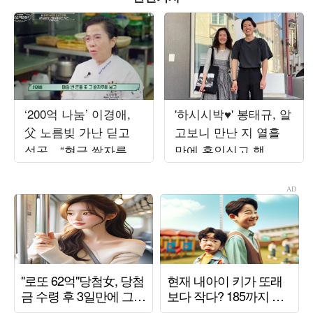
‘200억 나눔’ 이경애,
'하시시박♥' 봉태규, 알
父 노름빚 가난 딛고
고보니 만난 지 열흘
성공…“현금 쌀자루에
만에 혼인신고 했
넣어 베고 자” (‘백만장
다…"첫사랑과 결혼"
자’)
('설록')[종합]