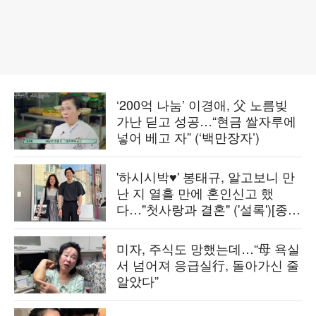
‘200억 나눔’ 이경애, 父 노름빚
가난 딛고 성공…“현금 쌀자루에
넣어 베고 자” (‘백만장자’)
'하시시박♥' 봉태규, 알고보니 만
난 지 열흘 만에 혼인신고 했
다…"첫사랑과 결혼" ('설록')[종
합]
미자, 주식도 망했는데…“母 욕실
서 넘어져 응급실行, 돌아가신 줄
알았다”