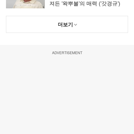
져든 '왁뿌볼'의 매력 ('갓경규')
더보기
ADVERTISEMENT