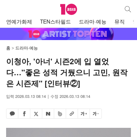
텐아시아
통합검
주
연예가화제
TEN스타필드
드라마·예능
뮤직
메
뉴
홈
드라마·예능
이청아, '아너' 시즌2에 입 열었
다…"좋은 성적 거뒀으니 고민, 원작
은 시즌제" [인터뷰②]
입력 2026.03.13 08:14
수정 2026.03.13 08:14
페이스북 공유하기
밴드 공유하기
카카오톡 공유하기
엑스 공유하기
URL복사
글자 크게
글자 작게
네이버 공유하기