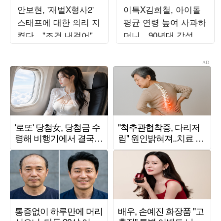
안보현, '재벌X형사2'
이특X김희철, 아이돌
스태프에 대한 의리 지
평균 연령 높여 사과하
켰다…"조건 내걸어"
더니…90년대 감성 재
상남자 면모 ('목요일
해석 ('트기트기 이특')
밤')