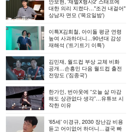
안보현, '재벌X형사2' 스태프에
대한 의리 지켰다…"조건 내걸어"
상남자 면모 ('목요일밤')
이특X김희철, 아이돌 평균 연령
높여 사과하더니…90년대 감성
재해석 ('트기트기 이특')
김민재, 월드컵 부상 교체 비화
공개…손흥민 다음 월드컵 출전
전망도 ('짐종국')
한가인, 번아웃에 “오늘 삶 마감
해도 상관없다 생각”…유튜브 시
작한 이유
'65세' 이경규, 2030 장난감 비용
듣고 어이없어 하더니…결국 빠