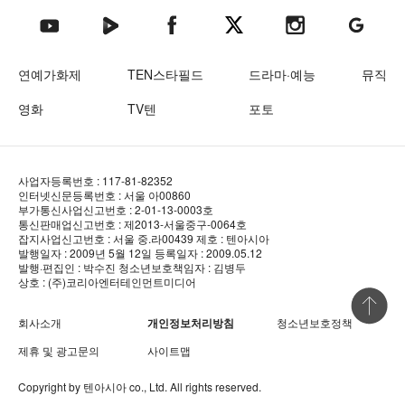
텐아시아 네이버TV
텐아시아 페이스북
텐아시아 엑스
텐아시아 인스타그램
텐아시아
텐아시아 유튜브
연예가화제
TEN스타필드
드라마·예능
뮤직
영화
TV텐
포토
사업자등록번호 : 117-81-82352
인터넷신문등록번호 : 서울 아00860
부가통신사업신고번호 : 2-01-13-0003호
통신판매업신고번호 : 제2013-서울중구-0064호
잡지사업신고번호 : 서울 중.라00439
제호 : 텐아시아
발행일자 : 2009년 5월 12일
등록일자 : 2009.05.12
발행·편집인 : 박수진
청소년보호책임자 : 김병두
상호 : (주)코리아엔터테인먼트미디어
상단 바로
회사소개
개인정보처리방침
청소년보호정책
제휴 및 광고문의
사이트맵
Copyright by
텐아시아
co., Ltd. All rights reserved.