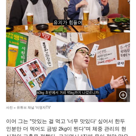
이미지 
사진 = 유튜브 채널 '이영자TV'
이어 그는 "맛있는 걸 먹고 '너무 맛있다' 싶어서 한두
인분만 더 먹어도 금방 2kg이 찐다”며 체중 관리의 현
실적인 고충을 전했다. 그러면서 “집에 옷이 정말 많은