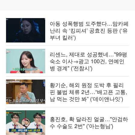
아동 성폭행범 도주했다…맘카페
난리 속 ‘킹피셔’ 공효진 등판 (‘유
부녀 킬러’)
리센느, 제대로 성공했네…"99평
숙소 이사→광고 100건, 연예인
병 경계" ('전참시')
황기순, 해외 원정 도박 후 필리
핀 불법 체류 2년…“배고픈 고통,
남 먹는 것만 봐” (‘데이앤나잇’)
홍진호, 확 달라진 얼굴…"안검하
수 수술도 2번" ('아는형님')