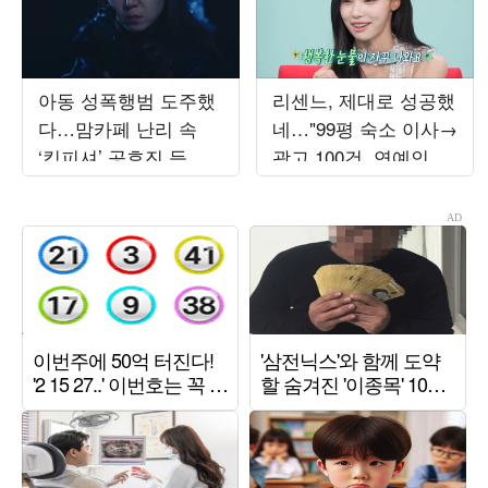
아동 성폭행범 도주했
리센느, 제대로 성공했
다…맘카페 난리 속
네…"99평 숙소 이사→
‘킹피셔’ 공효진 등판
광고 100건, 연예인병
(‘유부녀 킬러’)
경계" ('전참시')