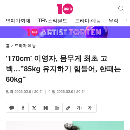
텐아시아
통합검
주
연예가화제
TEN스타필드
드라마·예능
뮤직
메
뉴
홈
드라마·예능
'170cm' 이영자, 몸무게 최초 고
백…"85kg 유지하기 힘들어, 한때는
60kg"
입력 2026.02.01 20:54
수정 2026.02.01 20:54
페이스북 공유하기
밴드 공유하기
카카오톡 공유하기
엑스 공유하기
URL복사
글자 크게
글자 작게
네이버 공유하기