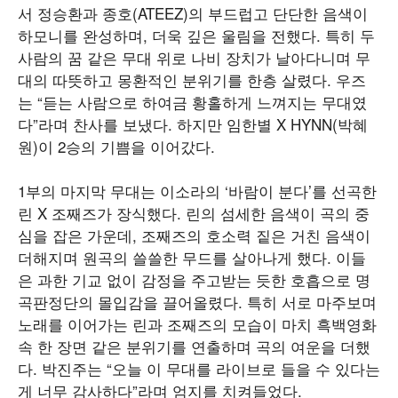
서 정승환과 종호(ATEEZ)의 부드럽고 단단한 음색이
하모니를 완성하며, 더욱 깊은 울림을 전했다. 특히 두
사람의 꿈 같은 무대 위로 나비 장치가 날아다니며 무
대의 따뜻하고 몽환적인 분위기를 한층 살렸다. 우즈
는 “듣는 사람으로 하여금 황홀하게 느껴지는 무대였
다”라며 찬사를 보냈다. 하지만 임한별 X HYNN(박혜
원)이 2승의 기쁨을 이어갔다.
1부의 마지막 무대는 이소라의 ‘바람이 분다’를 선곡한
린 X 조째즈가 장식했다. 린의 섬세한 음색이 곡의 중
심을 잡은 가운데, 조째즈의 호소력 짙은 거친 음색이
더해지며 원곡의 쓸쓸한 무드를 살아나게 했다. 이들
은 과한 기교 없이 감정을 주고받는 듯한 호흡으로 명
곡판정단의 몰입감을 끌어올렸다. 특히 서로 마주보며
노래를 이어가는 린과 조째즈의 모습이 마치 흑백영화
속 한 장면 같은 분위기를 연출하며 곡의 여운을 더했
다. 박진주는 “오늘 이 무대를 라이브로 들을 수 있다는
게 너무 감사하다”라며 엄지를 치켜들었다.