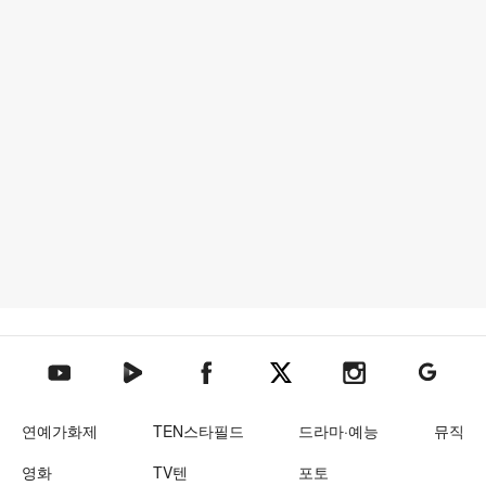
텐아시아 네이버TV
텐아시아 페이스북
텐아시아 엑스
텐아시아 인스타그램
텐아시아
텐아시아 유튜브
연예가화제
TEN스타필드
드라마·예능
뮤직
영화
TV텐
포토