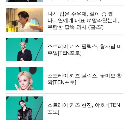
나시 입은 주우재, 살이 좀 쪘
나…연예계 대표 뼈말라였는데,
우람한 팔뚝 과시 ('홈즈')
스트레이 키즈 필릭스, 왕자님 비
주얼[TEN포토]
스트레이 키즈 필릭스, 꽃미모 활
짝[TEN포토]
스트레이 키즈 현진, 야호~[TEN
포토]