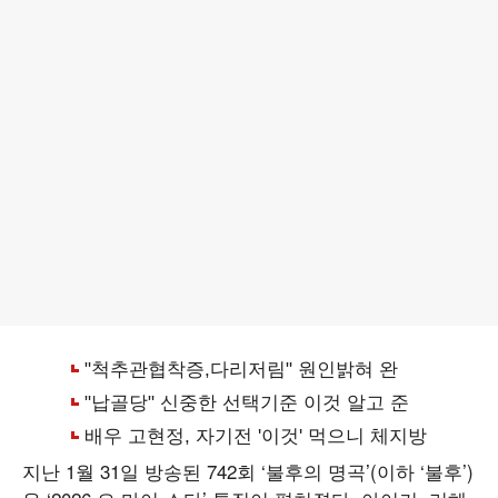
지난 1월 31일 방송된 742회 ‘불후의 명곡’(이하 ‘불후’)