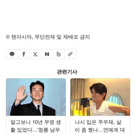
© 텐아시아, 무단전재 및 재배포 금지
페이스북 공유하기
밴드 공유하기
카카오톡 공유하기
엑스 공유하기
URL복사
네이버 공유하기
관련기사
알고보니 10년 무명 생
나시 입은 주우재, 살
활 있었다…'청룡 남우
이 좀 쪘나…연예계 대