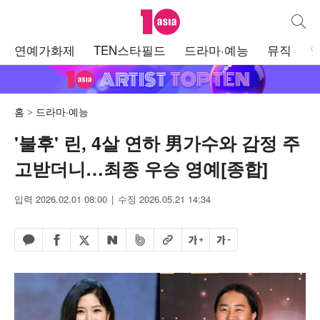
텐아시아
통합검
주
연예가화제
TEN스타필드
드라마·예능
뮤직
메
뉴
홈
드라마·예능
'불후' 린, 4살 연하 男가수와 감정 주
고받더니…최종 우승 영예[종합]
입력 2026.02.01 08:00
수정 2026.05.21 14:34
페이스북 공유하기
밴드 공유하기
카카오톡 공유하기
엑스 공유하기
URL복사
글자 크게
글자 작게
네이버 공유하기