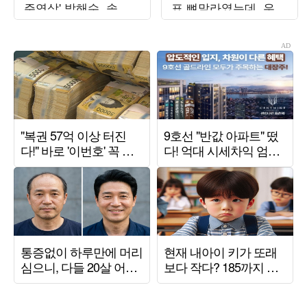
주연상' 박해수, 속내
표 뼈말라였는데, 우람
고백 "꿈같아" ('해투')
한 팔뚝 과시 ('홈즈')