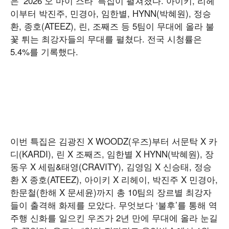
은 ‘2026 오 마이 스타’ 특집이 펼쳐졌다. 아이키, 리헤
이부터 박진주, 민경아, 임한별, HYNN(박혜원), 정승
환, 종호(ATEEZ), 린, 조째즈 등 5팀이 무대에 올라 불
꽃 튀는 최강자들의 무대를 펼쳤다. 전국 시청률은
5.4%를 기록했다.
이번 특집은 김광진 X WOODZ(우즈)부터 서문탁 X 카
디(KARDI), 린 X 조째즈, 임한별 X HYNN(박혜원), 장
동우 X 세림&태영(CRAVITY), 김영임 X 신승태, 정승
환 X 종호(ATEEZ), 아이키 X 리헤이, 박진주 X 민경아,
한문철(한해 X 문세윤)까지 총 10팀의 장르별 최강자
들이 출격해 화제를 모았다. 무엇보다 ‘불후’를 통해 역
주행 신화를 일으킨 우즈가 2년 만에 무대에 올라 눈길