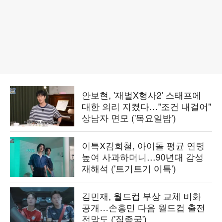
안보현, '재벌X형사2' 스태프에
대한 의리 지켰다…"조건 내걸어"
상남자 면모 ('목요일밤')
이특X김희철, 아이돌 평균 연령
높여 사과하더니…90년대 감성
재해석 ('트기트기 이특')
김민재, 월드컵 부상 교체 비화
공개…손흥민 다음 월드컵 출전
전망도 ('짐종국')