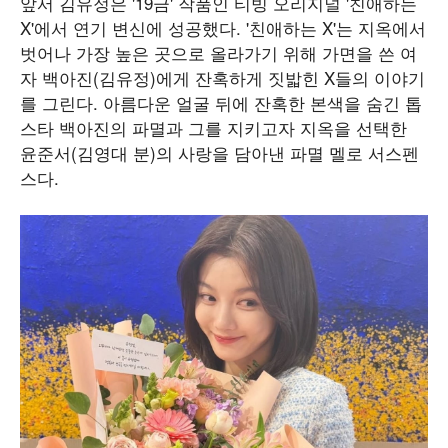
앞서 김유정은 '19금' 작품인 티빙 오리지널 '친애하는
X'에서 연기 변신에 성공했다. '친애하는 X'는 지옥에서
벗어나 가장 높은 곳으로 올라가기 위해 가면을 쓴 여
자 백아진(김유정)에게 잔혹하게 짓밟힌 X들의 이야기
를 그린다. 아름다운 얼굴 뒤에 잔혹한 본색을 숨긴 톱
스타 백아진의 파멸과 그를 지키고자 지옥을 선택한
윤준서(김영대 분)의 사랑을 담아낸 파멸 멜로 서스펜
스다.