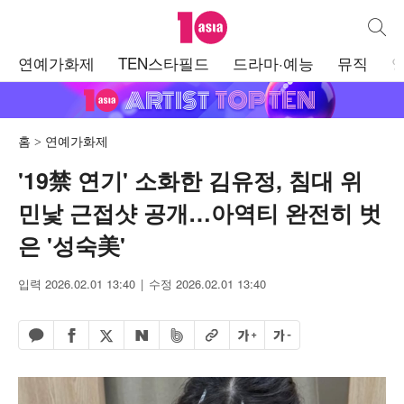
텐아시아
통합검
주
연예가화제
TEN스타필드
드라마·예능
뮤직
메
뉴
홈
연예가화제
'19禁 연기' 소화한 김유정, 침대 위
민낯 근접샷 공개…아역티 완전히 벗
은 '성숙美'
입력 2026.02.01 13:40
수정 2026.02.01 13:40
페이스북 공유하기
밴드 공유하기
카카오톡 공유하기
엑스 공유하기
URL복사
글자 크게
글자 작게
네이버 공유하기