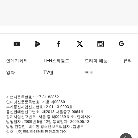
텐아시아 네이버TV
텐아시아 페이스북
텐아시아 엑스
텐아시아 인스타그램
텐아시아
텐아시아 유튜브
연예가화제
TEN스타필드
드라마·예능
뮤직
영화
TV텐
포토
사업자등록번호 : 117-81-82352
인터넷신문등록번호 : 서울 아00860
부가통신사업신고번호 : 2-01-13-0003호
통신판매업신고번호 : 제2013-서울중구-0064호
잡지사업신고번호 : 서울 중.라00439
제호 : 텐아시아
발행일자 : 2009년 5월 12일
등록일자 : 2009.05.12
발행·편집인 : 박수진
청소년보호책임자 : 김병두
상호 : (주)코리아엔터테인먼트미디어
상단 바로