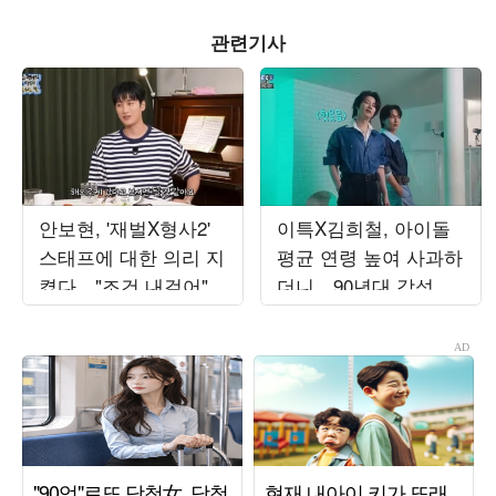
관련기사
안보현, '재벌X형사2'
이특X김희철, 아이돌
스태프에 대한 의리 지
평균 연령 높여 사과하
켰다…"조건 내걸어"
더니…90년대 감성 재
상남자 면모 ('목요일
해석 ('트기트기 이특')
밤')