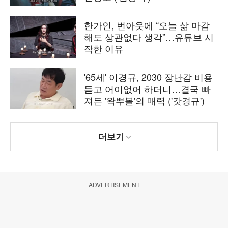
한가인, 번아웃에 “오늘 삶 마감
해도 상관없다 생각”…유튜브 시
작한 이유
'65세' 이경규, 2030 장난감 비용
듣고 어이없어 하더니…결국 빠
져든 '왁뿌볼'의 매력 ('갓경규')
더보기
ADVERTISEMENT