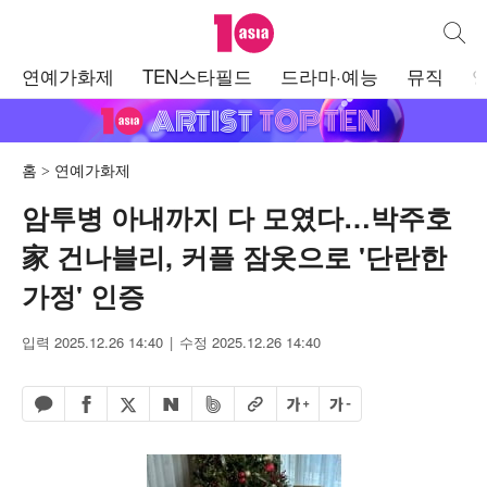
텐아시아
통합검
주
연예가화제
TEN스타필드
드라마·예능
뮤직
메
뉴
홈
연예가화제
암투병 아내까지 다 모였다…박주호
家 건나블리, 커플 잠옷으로 '단란한
가정' 인증
입력 2025.12.26 14:40
수정 2025.12.26 14:40
페이스북 공유하기
밴드 공유하기
카카오톡 공유하기
엑스 공유하기
URL복사
글자 크게
글자 작게
네이버 공유하기