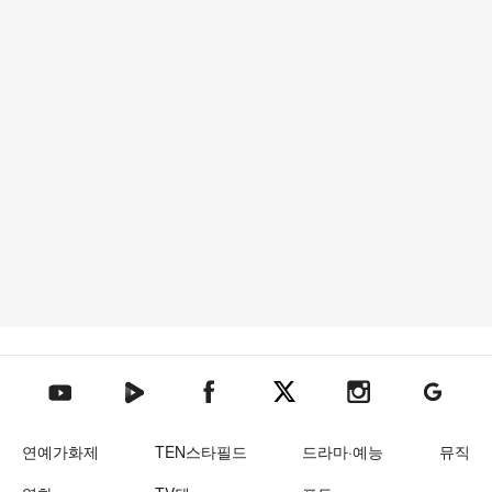
텐아시아 네이버TV
텐아시아 페이스북
텐아시아 엑스
텐아시아 인스타그램
텐아시아
텐아시아 유튜브
연예가화제
TEN스타필드
드라마·예능
뮤직