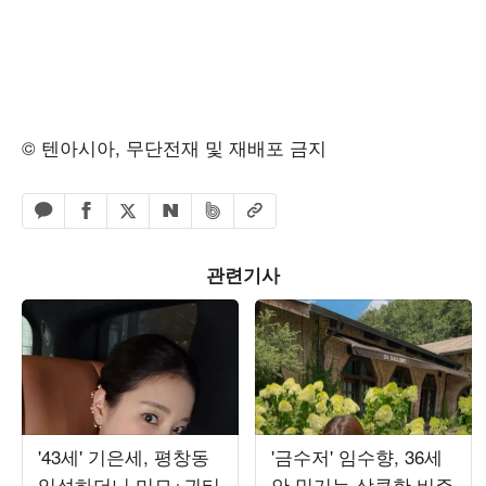
© 텐아시아, 무단전재 및 재배포 금지
페이스북 공유하기
밴드 공유하기
카카오톡 공유하기
엑스 공유하기
URL복사
네이버 공유하기
관련기사
'43세' 기은세, 평창동
'금수저' 임수향, 36세
입성하더니 미모+귀티
안 믿기는 상큼한 비주