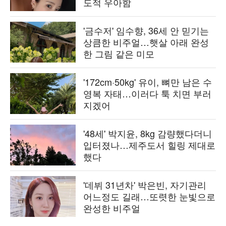
도적 우아함
'금수저' 임수향, 36세 안 믿기는
상큼한 비주얼…햇살 아래 완성
한 그림 같은 미모
'172cm·50kg' 유이, 뼈만 남은 수
영복 자태…이러다 툭 치면 부러
지겠어
'48세' 박지윤, 8kg 감량했다더니
입터졌나…제주도서 힐링 제대로
했다
'데뷔 31년차' 박은빈, 자기관리
어느정도 길래…또렷한 눈빛으로
완성한 비주얼