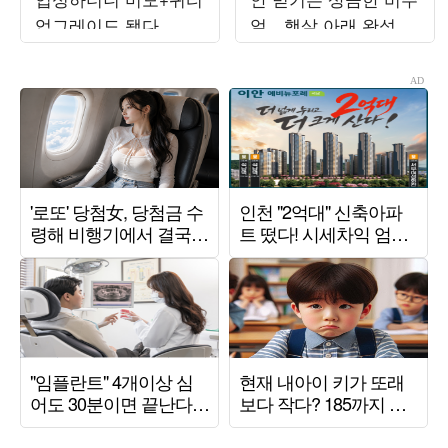
업그레이드 됐다…압
얼…햇살 아래 완성한
도적 우아함
그림 같은 미모