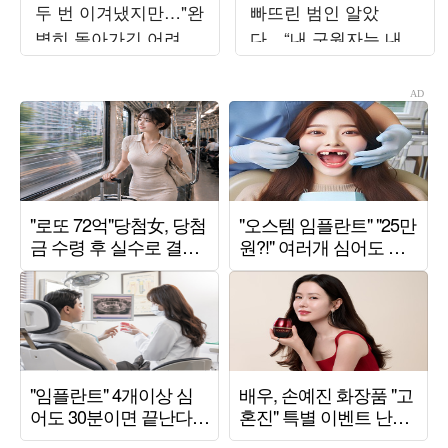
두 번 이겨냈지만…"완
빠뜨린 범인 알았
벽히 돌아가긴 어려워"
다…“내 구원자는 내
('해투')
남편” (‘유부녀 킬러’)