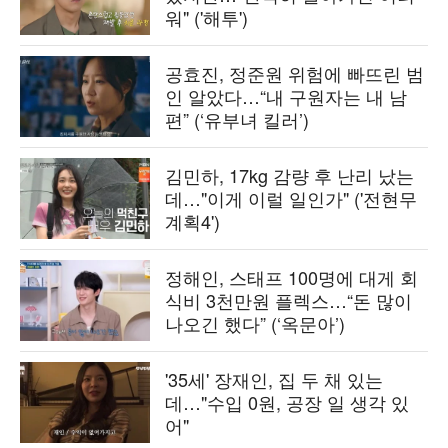
워" ('해투')
공효진, 정준원 위험에 빠뜨린 범
인 알았다…“내 구원자는 내 남
편” (‘유부녀 킬러’)
김민하, 17kg 감량 후 난리 났는
데…"이게 이럴 일인가" ('전현무
계획4')
정해인, 스태프 100명에 대게 회
식비 3천만원 플렉스…“돈 많이
나오긴 했다” (‘옥문아’)
'35세' 장재인, 집 두 채 있는
데…"수입 0원, 공장 일 생각 있
어"