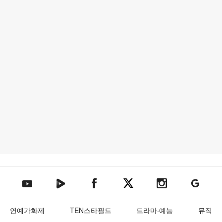
텐아시아 네이버TV
텐아시아 페이스북
텐아시아 엑스
텐아시아 인스타그램
텐아시아
텐아시아 유튜브
연예가화제
TEN스타필드
드라마·예능
뮤직