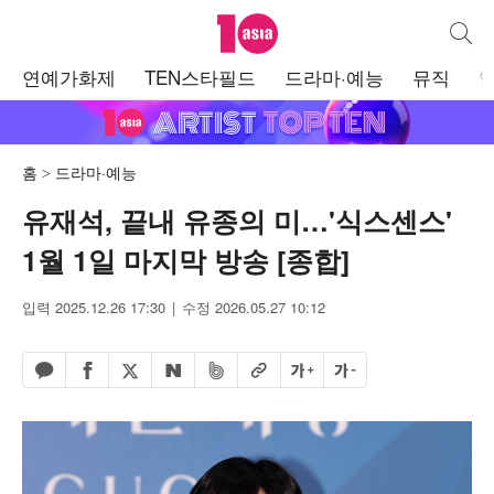
텐아시아
통합검
주
연예가화제
TEN스타필드
드라마·예능
뮤직
메
뉴
홈
드라마·예능
유재석, 끝내 유종의 미…'식스센스'
1월 1일 마지막 방송 [종합]
입력 2025.12.26 17:30
수정 2026.05.27 10:12
페이스북 공유하기
밴드 공유하기
카카오톡 공유하기
엑스 공유하기
URL복사
글자 크게
글자 작게
네이버 공유하기