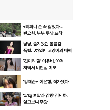
♥티파니 손 꼭 잡았다…
변요한, 부부 투샷 포착
닝닝, 숨겨왔던 볼륨감
폭발…하얼빈 고양이의 매력
'견미리 딸' 이유비, 90억
저택서 비현실 미모
'강재준♥' 이은형, 작가됐다
'17kg 뼈말라 감량' 김민하,
알고보니 주당