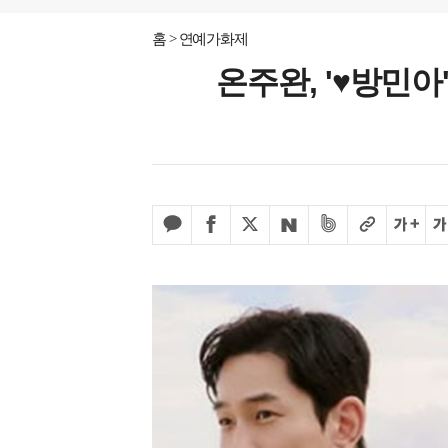
홈
연예가화제
온주완, '♥방민