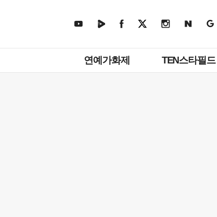
주
연예가화제
TEN스타필드
메
뉴