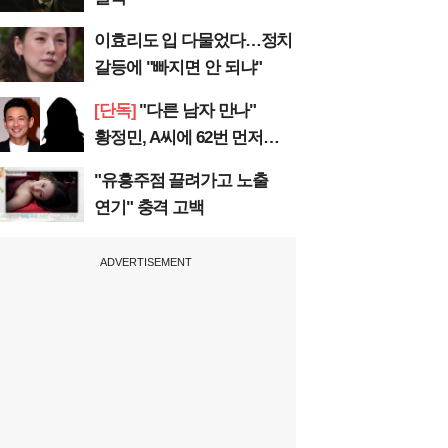
이효리도 입 다물었다…정치
갈등에 "빠지면 안 되냐"
[단독]
"다른 남자 만나"
황정민, A씨에 62번 먼저
전화
"유흥주점 끌려가고 노출
연기" 충격 고백
ADVERTISEMENT