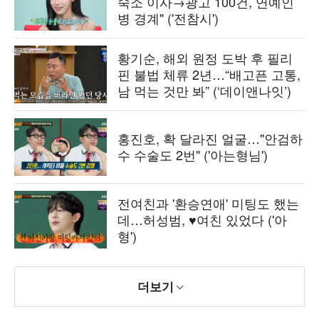
숙소 이사→광고 100건, 연예인
병 경계" ('전참시')
황기순, 해외 원정 도박 후 필리
핀 불법 체류 2년…“배고픈 고통,
남 먹는 것만 봐” (‘데이앤나잇’)
홍진호, 확 달라진 얼굴…"안검하
수 수술도 2번" ('아는형님')
전여친과 '환승연애' 미팅도 했는
데…허성범, ♥여친 있었다 ('아
형')
더보기