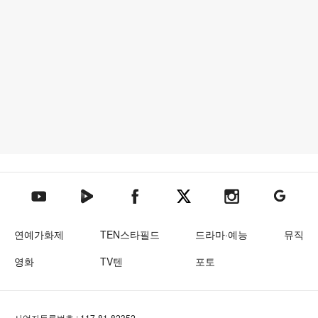
텐아시아 네이버TV
텐아시아 페이스북
텐아시아 엑스
텐아시아 인스타그램
텐아시아
텐아시아 유튜브
연예가화제
TEN스타필드
드라마·예능
뮤직
영화
TV텐
포토
사업자등록번호 : 117-81-82352