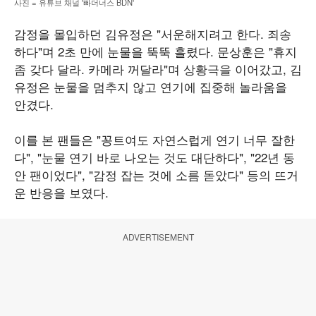
사진 = 유튜브 채널 '빠더너스 BDN'
감정을 몰입하던 김유정은 "서운해지려고 한다. 죄송
하다"며 2초 만에 눈물을 뚝뚝 흘렸다. 문상훈은 "휴지
좀 갖다 달라. 카메라 꺼달라"며 상황극을 이어갔고, 김
유정은 눈물을 멈추지 않고 연기에 집중해 놀라움을
안겼다.
이를 본 팬들은 "꽁트여도 자연스럽게 연기 너무 잘한
다", "눈물 연기 바로 나오는 것도 대단하다", "22년 동
안 팬이었다", "감정 잡는 것에 소름 돋았다" 등의 뜨거
운 반응을 보였다.
ADVERTISEMENT