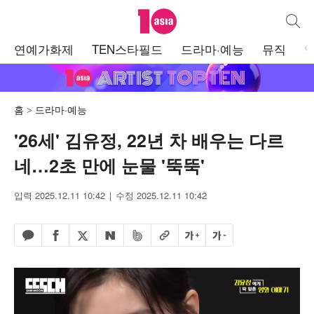
텐아시아
통합검
주
연예가화제
TEN스타필드
드라마·예능
뮤직
메
뉴
홈
드라마·예능
'26세' 김유정, 22년 차 배우는 다르
네…2초 만에 눈물 '뚝뚝'
입력 2025.12.11 10:42
수정 2025.12.11 10:42
페이스북 공유하기
밴드 공유하기
카카오톡 공유하기
엑스 공유하기
URL복사
글자 크게
글자 작게
네이버 공유하기