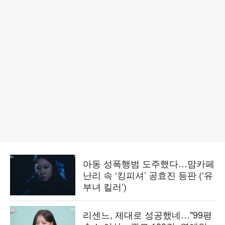
아동 성폭행범 도주했다…맘카페
난리 속 ‘킹피셔’ 공효진 등판 (‘유
부녀 킬러’)
리센느, 제대로 성공했네…"99평