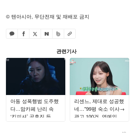
© 텐아시아, 무단전재 및 재배포 금지
페이스북 공유하기
밴드 공유하기
카카오톡 공유하기
엑스 공유하기
URL복사
네이버 공유하기
관련기사
아동 성폭행범 도주했
리센느, 제대로 성공했
다…맘카페 난리 속
네…"99평 숙소 이사→
‘킹피셔’ 공효진 등판
광고 100건, 연예인병
(‘유부녀 킬러’)
경계" ('전참시')