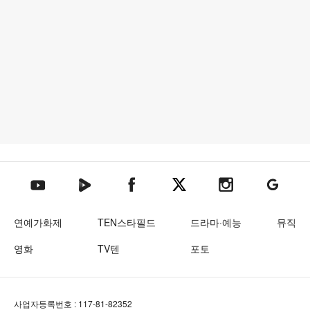
텐아시아 네이버TV
텐아시아 페이스북
텐아시아 엑스
텐아시아 인스타그램
텐아시아
텐아시아 유튜브
연예가화제
TEN스타필드
드라마·예능
뮤직
영화
TV텐
포토
사업자등록번호 : 117-81-82352