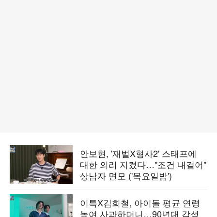
안보현, '재벌X형사2' 스태프에
대한 의리 지켰다…"조건 내걸어"
상남자 면모 ('목요일밤')
이특X김희철, 아이돌 평균 연령
높여 사과하더니…90년대 감성