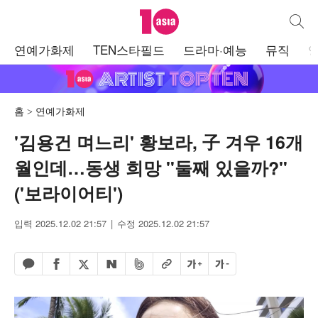
텐아시아
통합검
주
연예가화제
TEN스타필드
드라마·예능
뮤직
메
뉴
홈
연예가화제
'김용건 며느리' 황보라, 子 겨우 16개
월인데…동생 희망 "둘째 있을까?"
('보라이어티')
입력 2025.12.02 21:57
수정 2025.12.02 21:57
페이스북 공유하기
밴드 공유하기
카카오톡 공유하기
엑스 공유하기
URL복사
글자 크게
글자 작게
네이버 공유하기