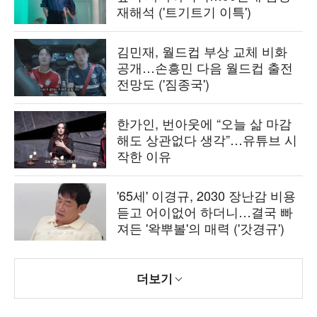
재해석 ('트기트기 이특')
김민재, 월드컵 부상 교체 비화
공개…손흥민 다음 월드컵 출전
전망도 ('짐종국')
한가인, 번아웃에 “오늘 삶 마감
해도 상관없다 생각”…유튜브 시
작한 이유
'65세' 이경규, 2030 장난감 비용
듣고 어이없어 하더니…결국 빠
져든 '왁뿌볼'의 매력 ('갓경규')
더보기