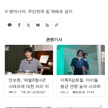
© 텐아시아, 무단전재 및 재배포 금지
페이스북 공유하기
밴드 공유하기
카카오톡 공유하기
엑스 공유하기
URL복사
네이버 공유하기
관련기사
안보현, '재벌X형사2'
이특X김희철, 아이돌
스태프에 대한 의리 지
평균 연령 높여 사과하
켰다…"조건 내걸어"
더니…90년대 감성 재
상남자 면모 ('목요일
해석 ('트기트기 이특')
밤')