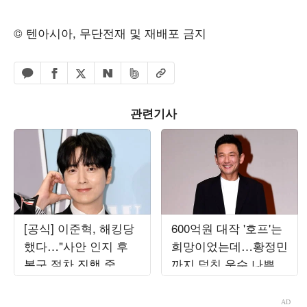
© 텐아시아, 무단전재 및 재배포 금지
페이스북 공유하기
밴드 공유하기
카카오톡 공유하기
엑스 공유하기
URL복사
네이버 공유하기
관련기사
[공식] 이준혁, 해킹당
600억원 대작 '호프'는
했다…"사안 인지 후
희망이었는데…황정민
복구 절차 진행 중, 최
까지 덮친 운수 나쁜
선의 조치 취하고 있
여름 [TEN스타필드]
어"