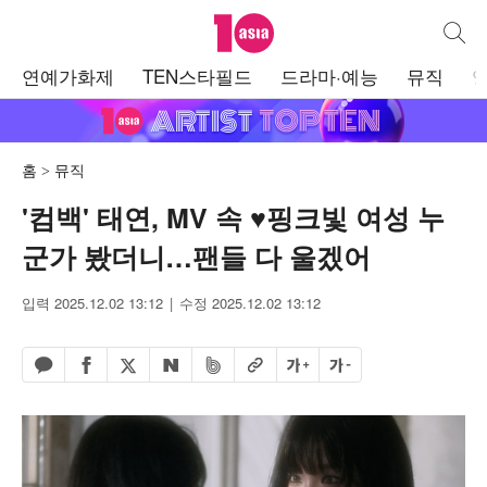
텐아시아
통합검
주
연예가화제
TEN스타필드
드라마·예능
뮤직
메
뉴
홈
뮤직
'컴백' 태연, MV 속 ♥핑크빛 여성 누
군가 봤더니…팬들 다 울겠어
입력 2025.12.02 13:12
수정 2025.12.02 13:12
페이스북 공유하기
밴드 공유하기
카카오톡 공유하기
엑스 공유하기
URL복사
글자 크게
글자 작게
네이버 공유하기