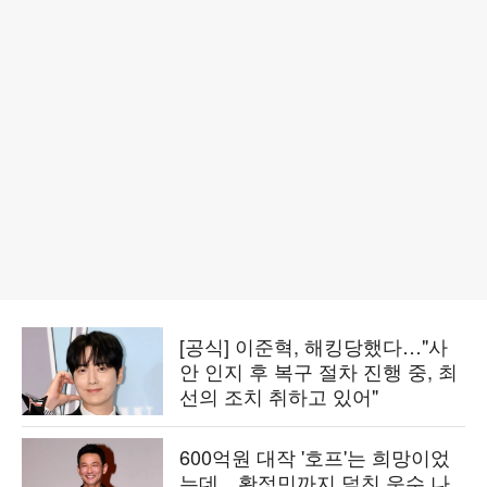
[공식] 이준혁, 해킹당했다…"사
안 인지 후 복구 절차 진행 중, 최
선의 조치 취하고 있어"
600억원 대작 '호프'는 희망이었
는데…황정민까지 덮친 운수 나