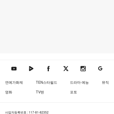
텐아시아 네이버TV
텐아시아 페이스북
텐아시아 엑스
텐아시아 인스타그램
텐아시아
텐아시아 유튜브
연예가화제
TEN스타필드
드라마·예능
뮤직
영화
TV텐
포토
사업자등록번호 : 117-81-82352