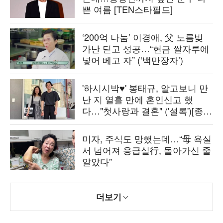
쁜 여름 [TEN스타필드]
‘200억 나눔’ 이경애, 父 노름빚
가난 딛고 성공…“현금 쌀자루에
넣어 베고 자” (‘백만장자’)
'하시시박♥' 봉태규, 알고보니 만
난 지 열흘 만에 혼인신고 했
다…"첫사랑과 결혼" ('설록')[종
합]
미자, 주식도 망했는데…“母 욕실
서 넘어져 응급실行, 돌아가신 줄
알았다”
더보기