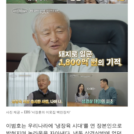
사진 제공 = EBS '서장훈의 이웃집 백만장자'
이범호는 우리나라에 '냉장육 시대'를 연 장본인으로
밝혀지며 놀라움을 자아낸다. 냉동 삼겹살밖에 없던