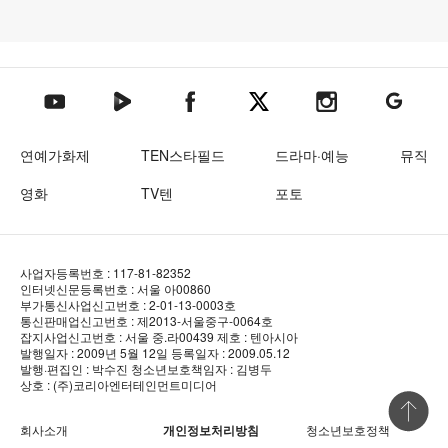
텐아시아 네이버TV
텐아시아 페이스북
텐아시아 엑스
텐아시아 인스타그램
텐아시아
텐아시아 유튜브
연예가화제
TEN스타필드
드라마·예능
뮤직
영화
TV텐
포토
사업자등록번호 : 117-81-82352
인터넷신문등록번호 : 서울 아00860
부가통신사업신고번호 : 2-01-13-0003호
통신판매업신고번호 : 제2013-서울중구-0064호
잡지사업신고번호 : 서울 중.라00439
제호 : 텐아시아
발행일자 : 2009년 5월 12일
등록일자 : 2009.05.12
발행·편집인 : 박수진
청소년보호책임자 : 김병두
상호 : (주)코리아엔터테인먼트미디어
상단 바로
회사소개
개인정보처리방침
청소년보호정책