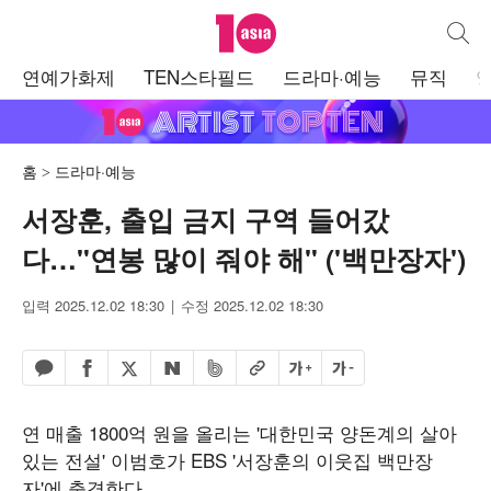
텐아시아
통합검
주
연예가화제
TEN스타필드
드라마·예능
뮤직
메
뉴
홈
드라마·예능
서장훈, 출입 금지 구역 들어갔
다…"연봉 많이 줘야 해" ('백만장자')
입력 2025.12.02 18:30
수정 2025.12.02 18:30
페이스북 공유하기
밴드 공유하기
카카오톡 공유하기
엑스 공유하기
URL복사
글자 크게
글자 작게
네이버 공유하기
연 매출 1800억 원을 올리는 '대한민국 양돈계의 살아
있는 전설' 이범호가 EBS '서장훈의 이웃집 백만장
자'에 출격한다.