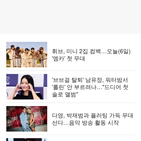
휘브, 미니 2집 컴백…오늘(6일)
'엠카' 첫 무대
'브브걸 탈퇴' 남유정, 워터밤서
'롤린' 안 부르려나…"드디어 첫
솔로 앨범"
다영, 박재범과 플러팅 가득 무대
선다…음악 방송 활동 시작