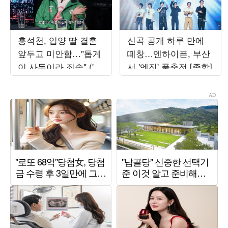
홍석천, 입양 딸 결혼
신곡 공개 하루 만에
앞두고 미안함…"톱게
떼창…엔하이픈, 부산
이 사돈이라 죄송" ('피
서 '엔진' 풀충전 [종합]
식쇼')