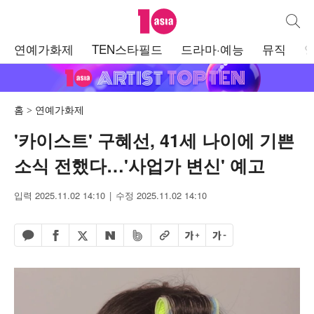
텐아시아
통합검
주
연예가화제
TEN스타필드
드라마·예능
뮤직
메
뉴
홈
연예가화제
'카이스트' 구혜선, 41세 나이에 기쁜
소식 전했다…'사업가 변신' 예고
입력 2025.11.02 14:10
수정 2025.11.02 14:10
페이스북 공유하기
밴드 공유하기
카카오톡 공유하기
엑스 공유하기
URL복사
글자 크게
글자 작게
네이버 공유하기