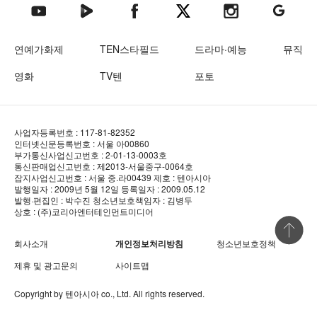
텐아시아 네이버TV
텐아시아 페이스북
텐아시아 엑스
텐아시아 인스타그램
텐아시아
텐아시아 유튜브
연예가화제
TEN스타필드
드라마·예능
뮤직
영화
TV텐
포토
사업자등록번호 : 117-81-82352
인터넷신문등록번호 : 서울 아00860
부가통신사업신고번호 : 2-01-13-0003호
통신판매업신고번호 : 제2013-서울중구-0064호
잡지사업신고번호 : 서울 중.라00439
제호 : 텐아시아
발행일자 : 2009년 5월 12일
등록일자 : 2009.05.12
발행·편집인 : 박수진
청소년보호책임자 : 김병두
상호 : (주)코리아엔터테인먼트미디어
상단 바로
회사소개
개인정보처리방침
청소년보호정책
제휴 및 광고문의
사이트맵
Copyright by
텐아시아
co., Ltd. All rights reserved.