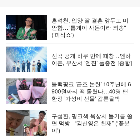
홍석천, 입양 딸 결혼 앞두고 미
안함…"톱게이 사돈이라 죄송"
('피식쇼')
신곡 공개 하루 만에 떼창…엔하
이픈, 부산서 '엔진' 풀충전 [종합]
블랙핑크 '급조 논란' 10주년에 6
900원짜리 떡 돌렸다…40명 팬
한정 '가성비 선물' 갑론을박
구성환, 핑크색 옥상서 들기름 쫄
면 먹방...“김신영은 천재” (‘꽃분
이’)