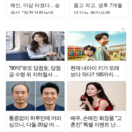
해인, 미담 터졌다…송
품고 자고, 생후 7개월
은이 "질척거렸는데 명
아기는 분리수면...이
절마다 인사" ('옥문아')
호선 “둘째 싫은 이유
있다”