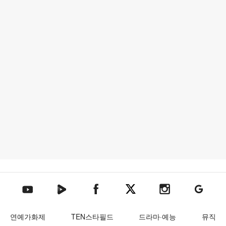
텐아시아 네이버TV
텐아시아 페이스북
텐아시아 엑스
텐아시아 인스타그램
텐아시아
텐아시아 유튜브
연예가화제
TEN스타필드
드라마·예능
뮤직