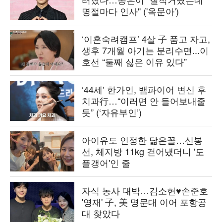
명절마다 인사" ('옥문아')
‘이혼숙려캠프’ 4살 子 품고 자고,
생후 7개월 아기는 분리수면...이
호선 “둘째 싫은 이유 있다”
‘44세’ 한가인, 뱀파이어 변신 후
치과行…“이러면 안 들어보내줄
듯” (‘자유부인’)
아이유도 인정한 닮은꼴…신봉
선, 체지방 11kg 걷어냈더니 '도
플갱어'인 줄
자식 농사 대박…김소현♥손준호
'영재' 子, 美 명문대 이어 포항공
대 찾았다