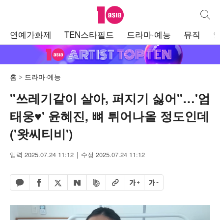
텐아시아
통합검
주
연예가화제
TEN스타필드
드라마·예능
뮤직
메
뉴
홈
드라마·예능
"쓰레기같이 살아, 퍼지기 싫어"…'엄
태웅♥' 윤혜진, 뼈 튀어나올 정도인데
('왓씨티비')
입력 2025.07.24 11:12
수정 2025.07.24 11:12
페이스북 공유하기
밴드 공유하기
카카오톡 공유하기
엑스 공유하기
URL복사
글자 크게
글자 작게
네이버 공유하기