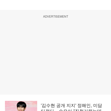
ADVERTISEMENT
'김수현 공개 지지' 정해인, 미담
터졌다…송은이 "질척거렸는데