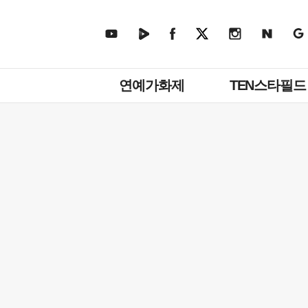
주
연예가화제
TEN스타필드
메
뉴