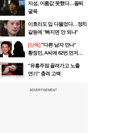
지성, 이름값 못했다…꼴찌
굴욕
이효리도 입 다물었다…정치
갈등에 "빠지면 안 되냐"
[단독]
"다른 남자 만나"
황정민, A씨에 62번 먼저
전화
"유흥주점 끌려가고 노출
연기" 충격 고백
ADVERTISEMENT