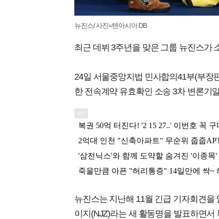
뉴진스/ 사진=텐아시아 DB
최근 데뷔 3주년을 맞은 그룹 뉴진스가 
24일 서울중앙지법 민사합의41부(부장
한 전속계약 유효확인 소송 3차 변론기일
뉴진스는 지난해 11월 긴급 기자회견을
이지(NJZ)라는 새 활동명을 발표하면서