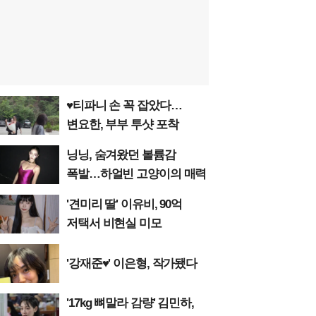
♥티파니 손 꼭 잡았다…
변요한, 부부 투샷 포착
닝닝, 숨겨왔던 볼륨감
폭발…하얼빈 고양이의 매력
'견미리 딸' 이유비, 90억
저택서 비현실 미모
'강재준♥' 이은형, 작가됐다
'17kg 뼈말라 감량' 김민하,