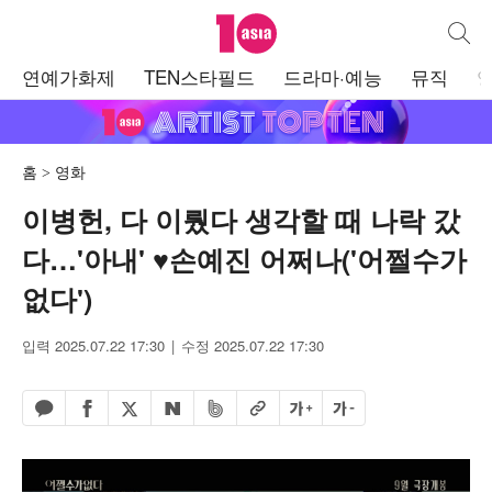
텐아시아
통합검
주
연예가화제
TEN스타필드
드라마·예능
뮤직
메
뉴
홈
영화
이병헌, 다 이뤘다 생각할 때 나락 갔
다…'아내' ♥손예진 어쩌나('어쩔수가
없다')
입력 2025.07.22 17:30
수정 2025.07.22 17:30
페이스북 공유하기
밴드 공유하기
카카오톡 공유하기
엑스 공유하기
URL복사
글자 크게
글자 작게
네이버 공유하기