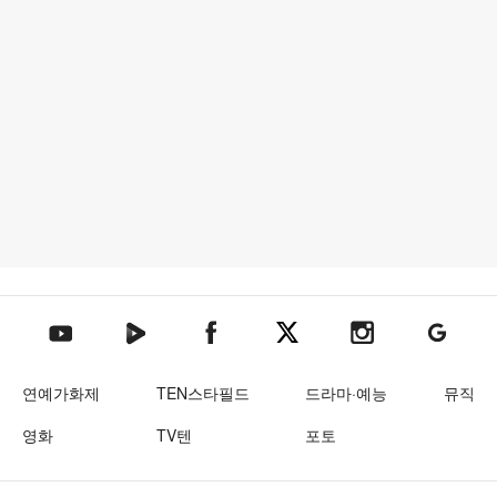
텐아시아 네이버TV
텐아시아 페이스북
텐아시아 엑스
텐아시아 인스타그램
텐아시아
텐아시아 유튜브
연예가화제
TEN스타필드
드라마·예능
뮤직
영화
TV텐
포토