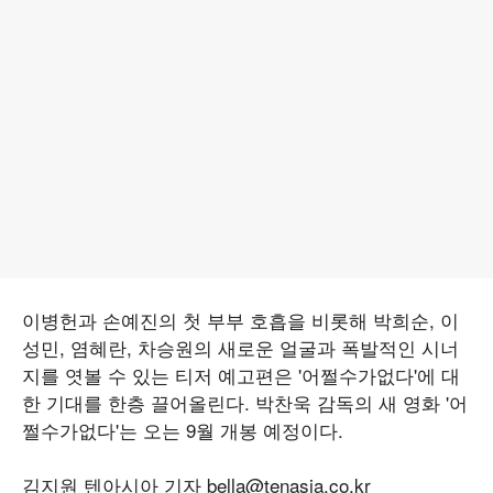
이병헌과 손예진의 첫 부부 호흡을 비롯해 박희순, 이
성민, 염혜란, 차승원의 새로운 얼굴과 폭발적인 시너
지를 엿볼 수 있는 티저 예고편은 '어쩔수가없다'에 대
한 기대를 한층 끌어올린다. 박찬욱 감독의 새 영화 '어
쩔수가없다'는 오는 9월 개봉 예정이다.
김지원 텐아시아 기자 bella@tenasia.co.kr