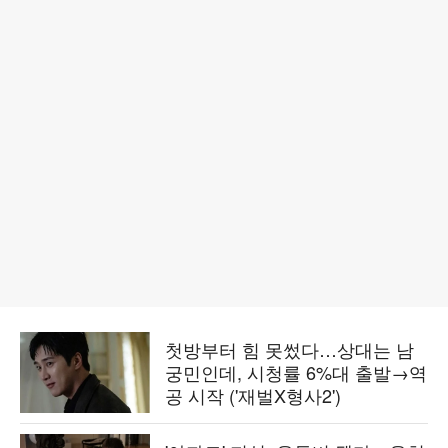
첫방부터 힘 못썼다…상대는 남
궁민인데, 시청률 6%대 출발→역
공 시작 ('재벌X형사2')