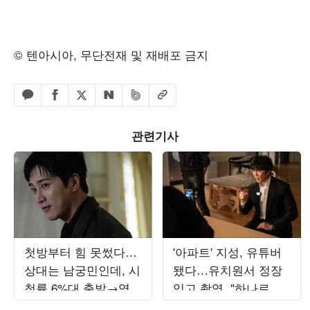
© 텐아시아, 무단전재 및 재배포 금지
페이스북 공유하기
밴드 공유하기
카카오톡 공유하기
엑스 공유하기
URL복사
네이버 공유하기
관련기사
첫방부터 힘 못썼다…
'아파트' 지성, 유튜버
상대는 남궁민인데, 시
됐다…유치원서 정장
청률 6%대 출발→역공
입고 촬영, "하나로 뭉
시작 ('재벌X형사2')
쳐"