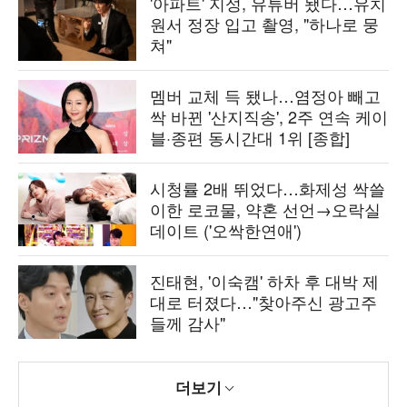
'아파트' 지성, 유튜버 됐다…유치
원서 정장 입고 촬영, "하나로 뭉
쳐"
멤버 교체 득 됐나…염정아 빼고
싹 바뀐 '산지직송', 2주 연속 케이
블·종편 동시간대 1위 [종합]
시청률 2배 뛰었다…화제성 싹쓸
이한 로코물, 약혼 선언→오락실
데이트 ('오싹한연애')
진태현, '이숙캠' 하차 후 대박 제
대로 터졌다…"찾아주신 광고주
들께 감사"
더보기