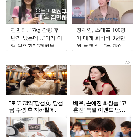
김민하, 17kg 감량 후
정해인, 스태프 100명
난리 났는데…"이게 이
에 대게 회식비 3천만
럴 일인가" ('전현무계
원 플렉스…“돈 많이
획4')
나오긴 했다” (‘옥문
아’)