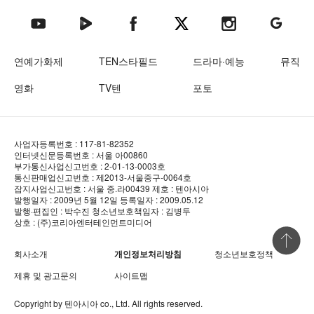
텐아시아 네이버TV
텐아시아 페이스북
텐아시아 엑스
텐아시아 인스타그램
텐아시아
텐아시아 유튜브
연예가화제
TEN스타필드
드라마·예능
뮤직
영화
TV텐
포토
사업자등록번호 : 117-81-82352
인터넷신문등록번호 : 서울 아00860
부가통신사업신고번호 : 2-01-13-0003호
통신판매업신고번호 : 제2013-서울중구-0064호
잡지사업신고번호 : 서울 중.라00439
제호 : 텐아시아
발행일자 : 2009년 5월 12일
등록일자 : 2009.05.12
발행·편집인 : 박수진
청소년보호책임자 : 김병두
상호 : (주)코리아엔터테인먼트미디어
상단 바로
회사소개
개인정보처리방침
청소년보호정책
제휴 및 광고문의
사이트맵
Copyright by
텐아시아
co., Ltd. All rights reserved.