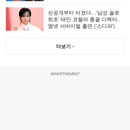
선공개부터 터졌다…'남성 솔로
최초' 태민 코첼라 총괄 디렉터,
엠넷 서바이벌 출연 ('스디파')
더보기
ADVERTISEMENT