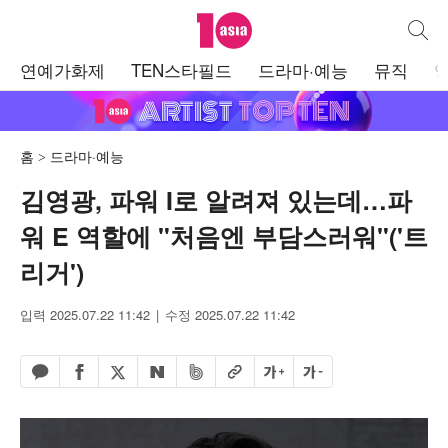
텐아시아
통합검
주
연예가화제
TEN스타필드
드라마·예능
뮤직
메
뉴
홈
드라마·예능
김영광, 파워 I로 알려져 있는데…파
워 E 역할에 "처음엔 부담스러워"('트
리거')
입력 2025.07.22 11:42
수정 2025.07.22 11:42
페이스북 공유하기
밴드 공유하기
카카오톡 공유하기
엑스 공유하기
URL복사
글자 크게
글자 작게
네이버 공유하기