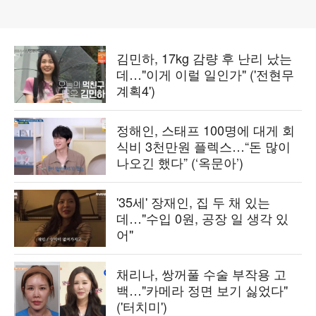
김민하, 17kg 감량 후 난리 났는
데…"이게 이럴 일인가" ('전현무
계획4')
정해인, 스태프 100명에 대게 회
식비 3천만원 플렉스…“돈 많이
나오긴 했다” (‘옥문아’)
'35세' 장재인, 집 두 채 있는
데…"수입 0원, 공장 일 생각 있
어"
채리나, 쌍꺼풀 수술 부작용 고
백…"카메라 정면 보기 싫었다"
('터치미')