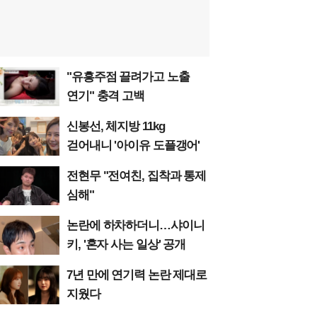
"유흥주점 끌려가고 노출
연기" 충격 고백
신봉선, 체지방 11kg
걷어내니 '아이유 도플갱어'
전현무 "전여친, 집착과 통제
심해"
논란에 하차하더니…샤이니
키, '혼자 사는 일상' 공개
7년 만에 연기력 논란 제대로
지웠다