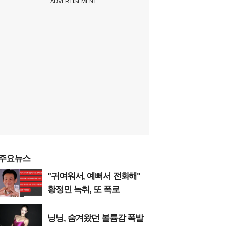
ADVERTISEMENT
주요뉴스
"귀여워서, 예뻐서 전화해"
황정민 녹취, 또 폭로
닝닝, 숨겨왔던 볼륨감 폭발