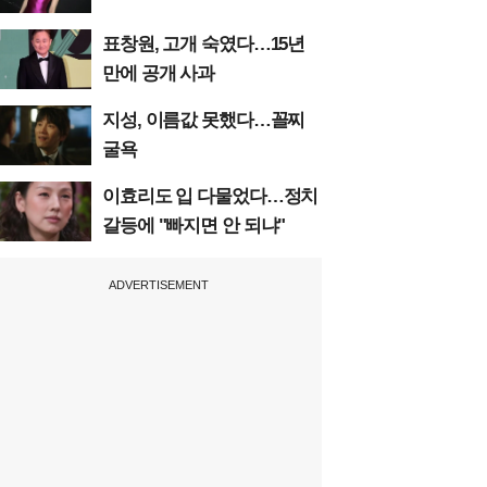
표창원, 고개 숙였다…15년
만에 공개 사과
지성, 이름값 못했다…꼴찌
굴욕
이효리도 입 다물었다…정치
갈등에 "빠지면 안 되냐"
ADVERTISEMENT