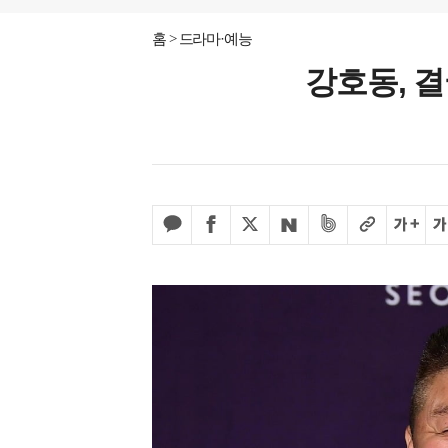
홈
드라마·예능
강호동, 결