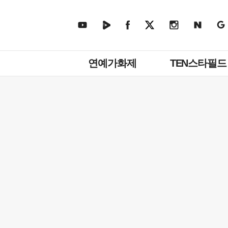
주
연예가화제
TEN스타필드
메
뉴