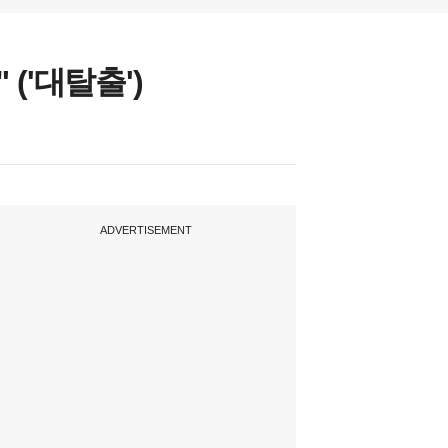
('대탈출')
ADVERTISEMENT