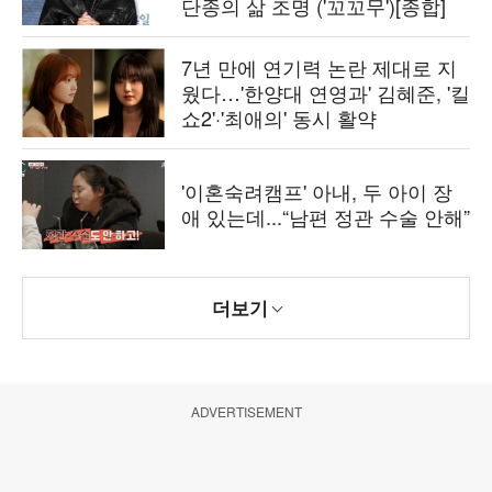
단종의 삶 조명 ('꼬꼬무')[종합]
7년 만에 연기력 논란 제대로 지
웠다…'한양대 연영과' 김혜준, '킬
쇼2'·'최애의' 동시 활약
'이혼숙려캠프' 아내, 두 아이 장
애 있는데...“남편 정관 수술 안해”
더보기
ADVERTISEMENT