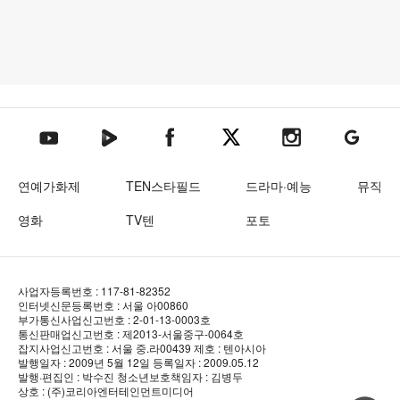
텐아시아 네이버TV
텐아시아 페이스북
텐아시아 엑스
텐아시아 인스타그램
텐아시아
텐아시아 유튜브
연예가화제
TEN스타필드
드라마·예능
뮤직
영화
TV텐
포토
사업자등록번호 : 117-81-82352
인터넷신문등록번호 : 서울 아00860
부가통신사업신고번호 : 2-01-13-0003호
통신판매업신고번호 : 제2013-서울중구-0064호
잡지사업신고번호 : 서울 중.라00439
제호 : 텐아시아
발행일자 : 2009년 5월 12일
등록일자 : 2009.05.12
발행·편집인 : 박수진
청소년보호책임자 : 김병두
상호 : (주)코리아엔터테인먼트미디어