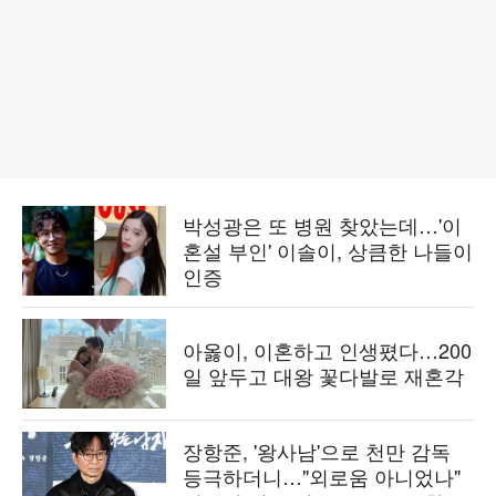
박성광은 또 병원 찾았는데…'이
혼설 부인' 이솔이, 상큼한 나들이
인증
아옳이, 이혼하고 인생폈다…200
일 앞두고 대왕 꽃다발로 재혼각
장항준, '왕사남'으로 천만 감독
등극하더니…"외로움 아니었나"