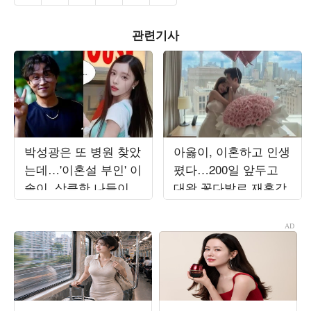
관련기사
박성광은 또 병원 찾았
아옳이, 이혼하고 인생
는데…'이혼설 부인' 이
폈다…200일 앞두고
솔이, 상큼한 나들이
대왕 꽃다발로 재혼각
인증