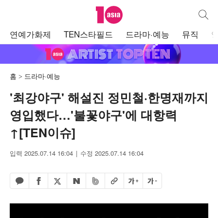
텐아시아
통합검
주
연예가화제
TEN스타필드
드라마·예능
뮤직
메
뉴
홈
드라마·예능
'최강야구' 해설진 정민철·한명재까지
영입했다…'불꽃야구'에 대항력
↑[TEN이슈]
입력 2025.07.14 16:04
수정 2025.07.14 16:04
페이스북 공유하기
밴드 공유하기
카카오톡 공유하기
엑스 공유하기
URL복사
글자 크게
글자 작게
네이버 공유하기