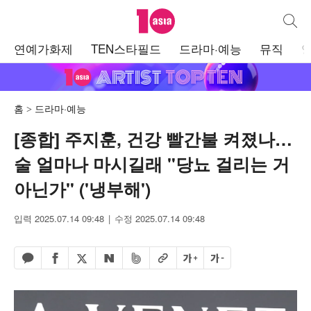
텐아시아
통합검
주
연예가화제
TEN스타필드
드라마·예능
뮤직
메
뉴
홈
드라마·예능
[종합] 주지훈, 건강 빨간불 켜졌나…
술 얼마나 마시길래 "당뇨 걸리는 거
아닌가" ('냉부해')
입력 2025.07.14 09:48
수정 2025.07.14 09:48
페이스북 공유하기
밴드 공유하기
카카오톡 공유하기
엑스 공유하기
URL복사
글자 크게
글자 작게
네이버 공유하기