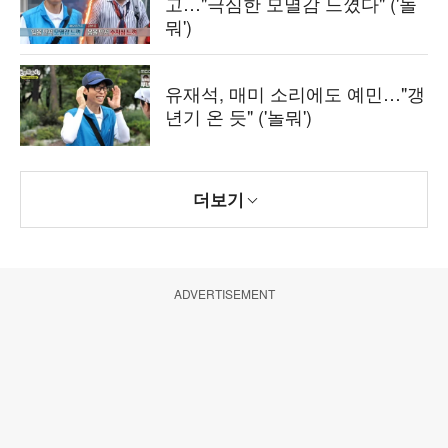
고…"극심한 모멸감 느꼈다" ('놀
뭐')
유재석, 매미 소리에도 예민…"갱
년기 온 듯" ('놀뭐')
더보기
ADVERTISEMENT