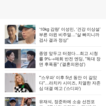
‘10kg 감량’ 이성민, ‘건강 이상설’
부른 야윈 비주얼…“살 빠지니까
검사 결과 정상”
종영 앞두고 터졌다…최고 시청
률 9%→매회 반전 엔딩, "독대 장
면 후폭풍" ('결혼의완성')
"'스우파' 이후 5년 동안 이 갈았
다"…라치카 시미즈, 치열한 자존
심 대결 예고 ('스디파')
유재석, 정준하에 소송 선전포