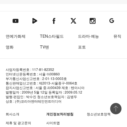
텐아시아 네이버TV
텐아시아 페이스북
텐아시아 엑스
텐아시아 인스타그램
텐아시아
텐아시아 유튜브
연예가화제
TEN스타필드
드라마·예능
뮤직
영화
TV텐
포토
사업자등록번호 : 117-81-82352
인터넷신문등록번호 : 서울 아00860
부가통신사업신고번호 : 2-01-13-0003호
통신판매업신고번호 : 제2013-서울중구-0064호
잡지사업신고번호 : 서울 중.라00439
제호 : 텐아시아
발행일자 : 2009년 5월 12일
등록일자 : 2009.05.12
발행·편집인 : 박수진
청소년보호책임자 : 김병두
상호 : (주)코리아엔터테인먼트미디어
상단 바로
회사소개
개인정보처리방침
청소년보호정책
제휴 및 광고문의
사이트맵