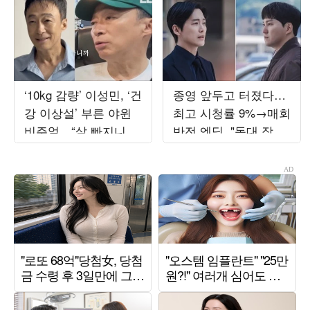
‘10kg 감량’ 이성민, ‘건
종영 앞두고 터졌다…
강 이상설’ 부른 야윈
최고 시청률 9%→매회
비주얼…“살 빠지니까
반전 엔딩, "독대 장면
검사 결과 정상”
후폭풍" ('결혼의완성')