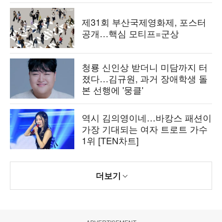
제31회 부산국제영화제, 포스터
공개…핵심 모티프=군상
청룡 신인상 받더니 미담까지 터
졌다…김규원, 과거 장애학생 돌
본 선행에 '뭉클'
역시 김의영이네…바캉스 패션이
가장 기대되는 여자 트로트 가수
1위 [TEN차트]
더보기