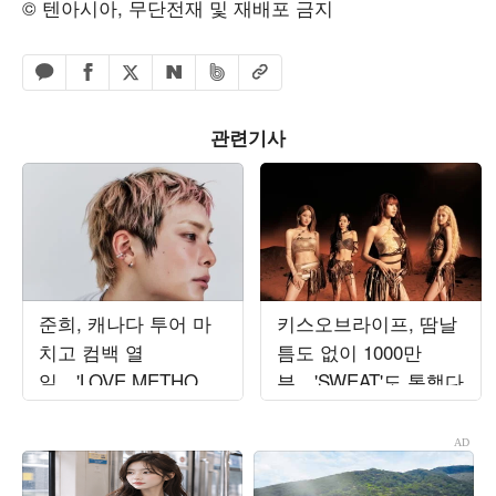
© 텐아시아, 무단전재 및 재배포 금지
페이스북 공유하기
밴드 공유하기
카카오톡 공유하기
엑스 공유하기
URL복사
네이버 공유하기
관련기사
준희, 캐나다 투어 마
키스오브라이프, 땀날
치고 컴백 열
틈도 없이 1000만
일…'LOVE METHOD'
뷰…'SWEAT'도 통했다
발매