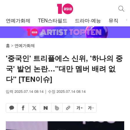
텐아시아
통합검
주
연예가화제
TEN스타필드
드라마·예능
뮤직
메
뉴
홈
연예가화제
'중국인' 트리플에스 신위, '하나의 중
국' 발언 논란…"대만 멤버 배려 없
다" [TEN이슈]
입력 2025.07.14 08:14
수정 2025.07.14 08:14
페이스북 공유하기
밴드 공유하기
카카오톡 공유하기
엑스 공유하기
URL복사
글자 크게
글자 작게
네이버 공유하기