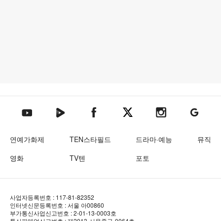
텐아시아 네이버TV
텐아시아 페이스북
텐아시아 엑스
텐아시아 인스타그램
텐아시아
텐아시아 유튜브
연예가화제
TEN스타필드
드라마·예능
뮤직
영화
TV텐
포토
사업자등록번호 : 117-81-82352
인터넷신문등록번호 : 서울 아00860
부가통신사업신고번호 : 2-01-13-0003호
통신판매업신고번호 : 제2013-서울중구-0064호