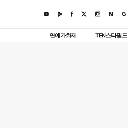
주
연예가화제
TEN스타필드
메
뉴