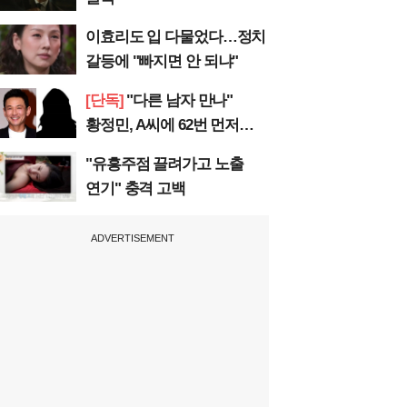
이효리도 입 다물었다…정치
갈등에 "빠지면 안 되냐"
[단독]
"다른 남자 만나"
황정민, A씨에 62번 먼저
전화
"유흥주점 끌려가고 노출
연기" 충격 고백
ADVERTISEMENT