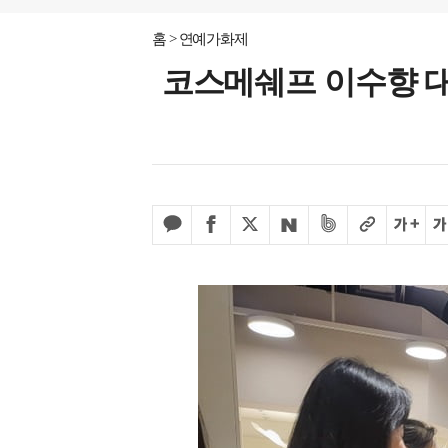
홈
연예가화제
코스메쉐프 이수향 대