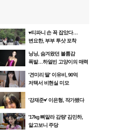
♥티파니 손 꼭 잡았다…
변요한, 부부 투샷 포착
닝닝, 숨겨왔던 볼륨감
폭발…하얼빈 고양이의 매력
'견미리 딸' 이유비, 90억
저택서 비현실 미모
'강재준♥' 이은형, 작가됐다
'17kg 뼈말라 감량' 김민하,
알고보니 주당