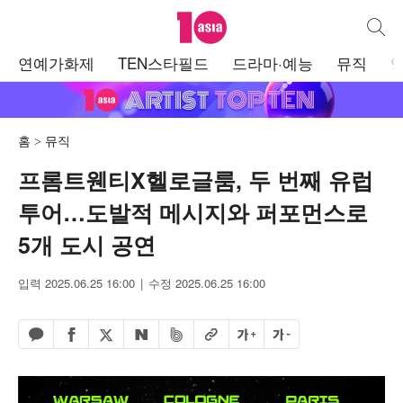
텐아시아
통합검
주
연예가화제
TEN스타필드
드라마·예능
뮤직
메
뉴
홈
뮤직
프롬트웬티X헬로글룸, 두 번째 유럽
투어…도발적 메시지와 퍼포먼스로
5개 도시 공연
입력 2025.06.25 16:00
수정 2025.06.25 16:00
페이스북 공유하기
밴드 공유하기
카카오톡 공유하기
엑스 공유하기
URL복사
글자 크게
글자 작게
네이버 공유하기