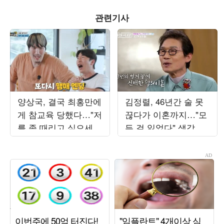
관련기사
양상국, 결국 최홍만에
김정렬, 46년간 술 못
게 참교육 당했다…"저
끊다가 이혼까지…"모
를 좀 때리고 싶으세
든 걸 잃었다" 생각에
요?" ('거인인데요')
금주 성공 ('데이앤나
잇')