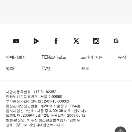
텐아시아 네이버TV
텐아시아 페이스북
텐아시아 엑스
텐아시아 인스타그램
텐아시아
텐아시아 유튜브
연예가화제
TEN스타필드
드라마·예능
뮤직
영화
TV텐
포토
사업자등록번호 : 117-81-82352
인터넷신문등록번호 : 서울 아00860
부가통신사업신고번호 : 2-01-13-0003호
통신판매업신고번호 : 제2013-서울중구-0064호
잡지사업신고번호 : 서울 중.라00439
제호 : 텐아시아
발행일자 : 2009년 5월 12일
등록일자 : 2009.05.12
발행·편집인 : 박수진
청소년보호책임자 : 김병두
상호 : (주)코리아엔터테인먼트미디어
상단 바로