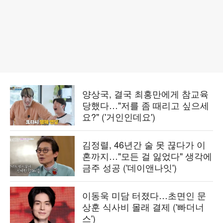
양상국, 결국 최홍만에게 참교육
당했다…"저를 좀 때리고 싶으세
요?" ('거인인데요')
김정렬, 46년간 술 못 끊다가 이
혼까지…"모든 걸 잃었다" 생각에
금주 성공 ('데이앤나잇')
이동욱 미담 터졌다…초면인 문
상훈 식사비 몰래 결제 ('빠더너
스')