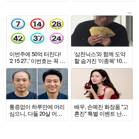
상남자 면모 ('목요일
해석 ('트기트기 이특')
밤')