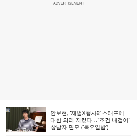
ADVERTISEMENT
안보현, '재벌X형사2' 스태프에
대한 의리 지켰다…"조건 내걸어"
상남자 면모 ('목요일밤')