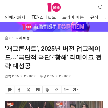
텐아시아
통합검
주
연예가화제
TEN스타필드
드라마·예능
뮤직
메
뉴
홈
드라마·예능
'개그콘서트', 2025년 버전 업그레이
드…'극단적 극단'·'황해' 리메이크 전
략 대성공
입력 2025.06.25 16:00
수정 2025.06.25 16:00
페이스북 공유하기
밴드 공유하기
카카오톡 공유하기
엑스 공유하기
URL복사
글자 크게
글자 작게
네이버 공유하기