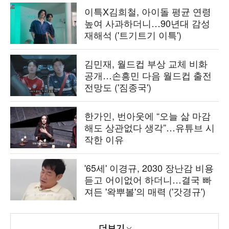
이특X김희철, 아이돌 평균 연령
높여 사과하더니…90년대 감성
재해석 ('트기트기 이특')
김민재, 월드컵 부상 교체 비화
공개…손흥민 다음 월드컵 출전
전망도 ('짐종국')
한가인, 번아웃에 “오늘 삶 마감
해도 상관없다 생각”…유튜브 시
작한 이유
'65세' 이경규, 2030 장난감 비용
듣고 어이없어 하더니…결국 빠
져든 '왁뿌볼'의 매력 ('갓경규')
더보기