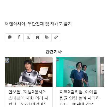
© 텐아시아, 무단전재 및 재배포 금지
페이스북 공유하기
밴드 공유하기
카카오톡 공유하기
엑스 공유하기
URL복사
네이버 공유하기
관련기사
안보현, '재벌X형사2'
이특X김희철, 아이돌
스태프에 대한 의리 지
평균 연령 높여 사과하
켰다…"조건 내걸어"
더니…90년대 감성 재