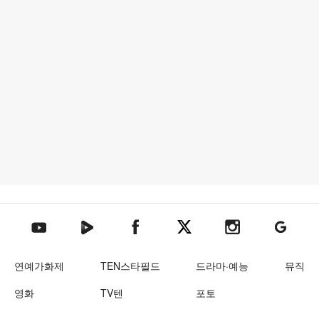
텐아시아 네이버TV
텐아시아 페이스북
텐아시아 엑스
텐아시아 인스타그램
텐아시아
텐아시아 유튜브
연예가화제
TEN스타필드
드라마·예능
뮤직
영화
TV텐
포토