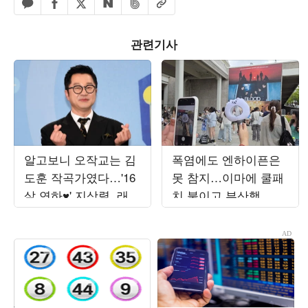
페이스북 공유하기
밴드 공유하기
카카오톡 공유하기
엑스 공유하기
URL복사
네이버 공유하기
관련기사
알고보니 오작교는 김
폭염에도 엔하이픈은
도훈 작곡가였다…'16
못 참지…이마에 쿨패
살 연하♥' 지상렬, 래퍼
치 붙이고 부산행
와 만남 성사 ('살림남')
[TEN현장]
[종합]