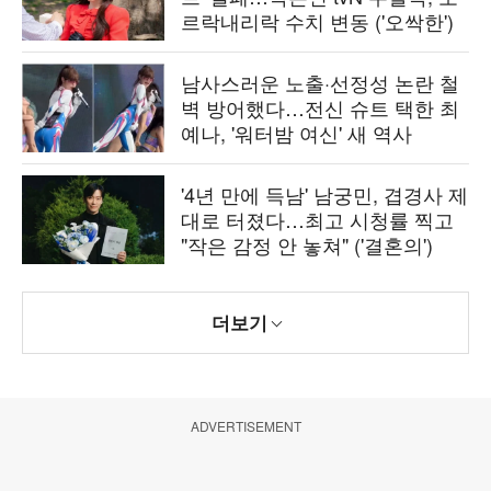
르락내리락 수치 변동 ('오싹한')
남사스러운 노출·선정성 논란 철
벽 방어했다…전신 슈트 택한 최
예나, '워터밤 여신' 새 역사
'4년 만에 득남' 남궁민, 겹경사 제
대로 터졌다…최고 시청률 찍고
"작은 감정 안 놓쳐" ('결혼의')
더보기
ADVERTISEMENT