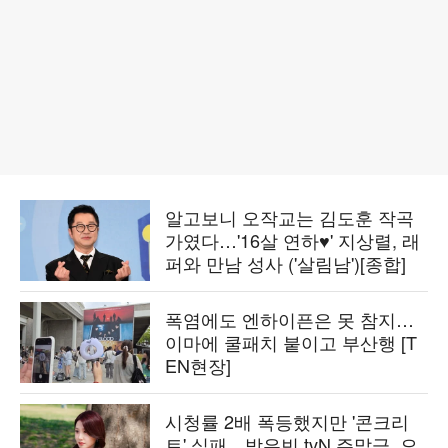
알고보니 오작교는 김도훈 작곡
가였다…'16살 연하♥' 지상렬, 래
퍼와 만남 성사 ('살림남')[종합]
폭염에도 엔하이픈은 못 참지…
이마에 쿨패치 붙이고 부산행 [T
EN현장]
시청률 2배 폭등했지만 '콘크리
트' 실패…박은빈 tvN 주말극, 오