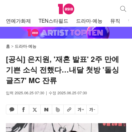
텐아시아
통합검
주
연예가화제
TEN스타필드
드라마·예능
뮤직
메
뉴
홈
드라마·예능
[공식] 은지원, '재혼 발표' 2주 만에
기쁜 소식 전했다…내달 첫방 '돌싱
글즈7' MC 잔류
입력 2025.06.25 07:30
수정 2025.06.25 07:30
페이스북 공유하기
밴드 공유하기
카카오톡 공유하기
엑스 공유하기
URL복사
글자 크게
글자 작게
네이버 공유하기