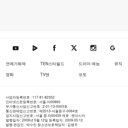
텐아시아 네이버TV
텐아시아 페이스북
텐아시아 엑스
텐아시아 인스타그램
텐아시아
텐아시아 유튜브
연예가화제
TEN스타필드
드라마·예능
뮤직
영화
TV텐
포토
사업자등록번호 : 117-81-82352
인터넷신문등록번호 : 서울 아00860
부가통신사업신고번호 : 2-01-13-0003호
통신판매업신고번호 : 제2013-서울중구-0064호
잡지사업신고번호 : 서울 중.라00439
제호 : 텐아시아
발행일자 : 2009년 5월 12일
등록일자 : 2009.05.12
발행·편집인 : 박수진
청소년보호책임자 : 김병두